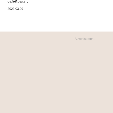
café&bar」。
2023.03.09
Advertisement