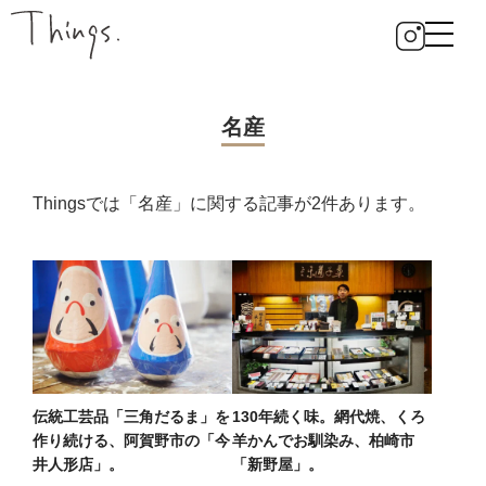
名産
Thingsでは「名産」に関する記事が2件あります。
伝統工芸品「三角だるま」を
130年続く味。網代焼、くろ
作り続ける、阿賀野市の「今
羊かんでお馴染み、柏崎市
井人形店」。
「新野屋」。