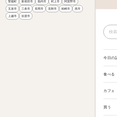
聖籠町
新発田市
胎内市
村上市
阿賀野市
五泉市
三条市
長岡市
見附市
柏崎市
燕市
上越市
佐渡市
今日の
食べる
カフェ
買う