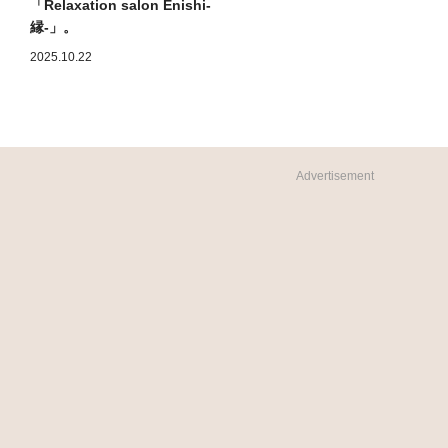
「Relaxation salon Enishi-
縁-」。
2025.10.22
Advertisement