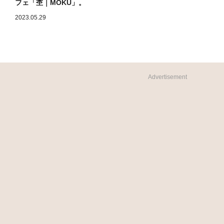
フェ「杢｜MOKU」。
2023.05.29
Advertisement