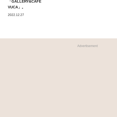
「GALLERY&CAFE
VUCA」。
2022.12.27
Advertisement