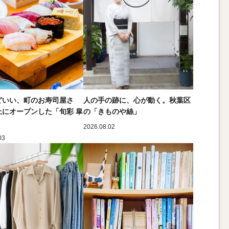
どいい、町のお寿司屋さ
人の手の跡に、心が動く。秋葉区
上にオープンした「旬彩 皐
の「きものや絲」
2026.08.02
03