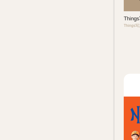
Thin
Things