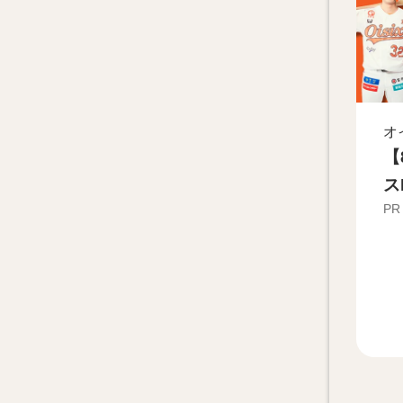
オ
【
ス
PR