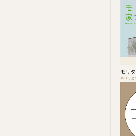
モリタ
モリタ装