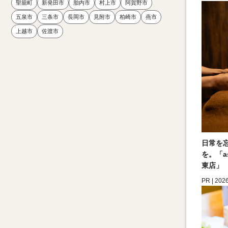
聖籠町
新発田市
胎内市
村上市
阿賀野市
五泉市
三条市
長岡市
見附市
柏崎市
燕市
上越市
佐渡市
日常を
を。「asi
東店」
PR | 202