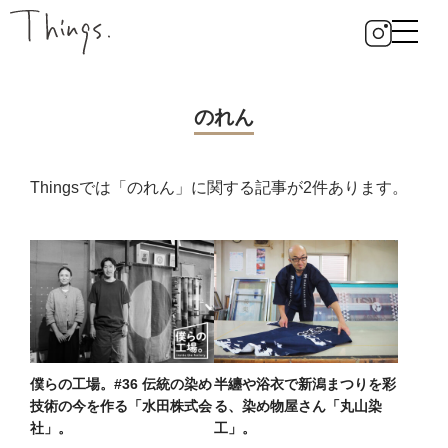
のれん
Thingsでは「のれん」に関する記事が2件あります。
僕らの工場。#36 伝統の染め
半纏や浴衣で新潟まつりを彩
技術の今を作る「水田株式会
る、染め物屋さん「丸山染
社」。
工」。