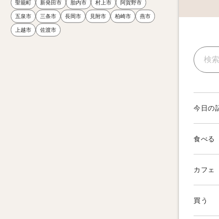
聖籠町
新発田市
胎内市
村上市
阿賀野市
五泉市
三条市
長岡市
見附市
柏崎市
燕市
上越市
佐渡市
今日の
食べる
カフェ
買う