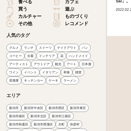
Sai」。
食べる
カフェ
買う
遊ぶ
2022.02.
カルチャー
ものづくり
その他
レコメンド
人気のタグ
グルメ
ランチ
スイーツ
テイクアウト
パン
コーヒー
古着
インテリア
花
ハンドメイド
アーティスト
アウトドア
観光
アート
日本酒
ワイン
イベント
イタリアン
和食
雑貨
居酒屋
キッチンカー
ケーキ
ラーメン
エリア
新潟市
新潟市中央区
新潟市西区
新潟市東区
新潟市南区
新潟市北区
新潟市江南区
新潟市秋葉区
新潟市西蒲区
古町
弥彦村