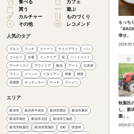
食べる
カフェ
買う
遊ぶ
カルチャー
ものづくり
もっち
その他
レコメンド
「BAG
幸せ。
人気のタグ
2026.05.
グルメ
ランチ
スイーツ
テイクアウト
パン
コーヒー
古着
インテリア
花
ハンドメイド
アーティスト
アウトドア
観光
アート
日本酒
ワイン
イベント
イタリアン
和食
雑貨
居酒屋
キッチンカー
ケーキ
ラーメン
エリア
秋葉区
し、新
新潟市
新潟市中央区
新潟市西区
新潟市東区
園」。
新潟市南区
新潟市北区
新潟市江南区
2024.07.
新潟市秋葉区
新潟市西蒲区
古町
弥彦村