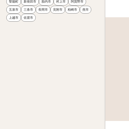
聖籠町
新発田市
胎内市
村上市
阿賀野市
五泉市
三条市
長岡市
見附市
柏崎市
燕市
上越市
佐渡市