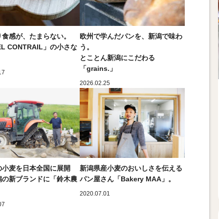
り食感が、たまらない。
欧州で学んだパンを、新潟で味わ
EL CONTRAIL」の小さな
う。
とことん新潟にこだわる
「grains.」
17
2026.02.25
の小麦を日本全国に展開
新潟県産小麦のおいしさを伝える
潟の新ブランドに「鈴木農
パン屋さん「Bakery MAA」。
2020.07.01
07