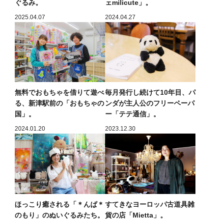
ぐるみ。
ェmilicute」。
2025.04.07
2024.04.27
無料でおもちゃを借りて遊べ
毎月発行し続けて10年目、パ
る、新津駅前の「おもちゃの
ンダが主人公のフリーペーパ
国」。
ー「テテ通信」。
2024.01.20
2023.12.30
ほっこり癒される「＊んぱ＊
すてきなヨーロッパ古道具雑
のもり」のぬいぐるみたち。
貨の店「Mietta」。