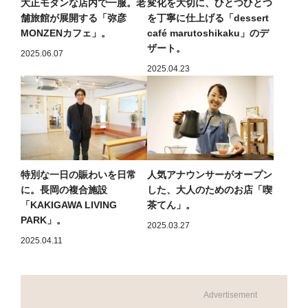
大正モダンな店内で一服。老
変化を大切に、ひとつひとつ
舗旅館が展開する「弥彦
を丁寧に仕上げる「dessert
MONZENカフェ」。
café marutoshikaku」のデ
ザート。
2025.06.07
2025.04.23
特別な一日の賑わいを日常
人気アナウンサーがオープン
に。長岡の複合施設
した、大人のためのお店「喫
「KAKIGAWA LIVING
茶てん」。
PARK」。
2025.03.27
2025.04.11
Advertisement