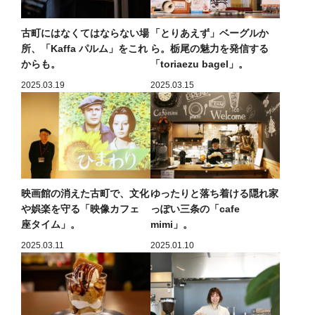
古町にはなくてはならない場
「とりあえず」ベーグルか
所、「Kaffa パルム」をこれ
ら。栃尾の魅力を発信する
からも。
「toriaezu bagel」。
2025.03.19
2025.03.15
映画館の消えた古町で、文化
ゆったりと落ち着ける隠れ家
や娯楽を守る「映像カフェ
っぽい三条の「cafe
座タイム」。
mimi」。
2025.03.11
2025.01.10