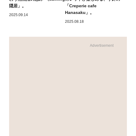
隠居」。
「Creperie cafe
Hanasaku」。
2025.09.14
2025.08.18
Advertisement