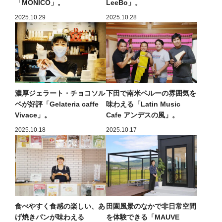
「MONICO」。
LeeBo」。
2025.10.29
2025.10.28
濃厚ジェラート・チョコソル
下田で南米ペルーの雰囲気を
ベが好評「Gelateria caffe
味わえる「Latin Music
Vivace」。
Cafe アンデスの風」。
2025.10.18
2025.10.17
食べやすく食感の楽しい、あ
田園風景のなかで非日常空間
げ焼きパンが味わえる
を体験できる「MAUVE