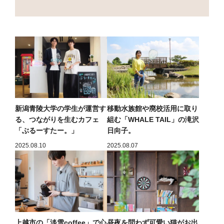
新潟青陵大学の学生が運営す
移動水族館や廃校活用に取り
る、つながりを生むカフェ
組む「WHALE TAIL」の滝沢
「ぶるーすたー。」
日向子。
2025.08.10
2025.08.07
上越市の「淡雪coffee」で心
昼夜を問わず可愛い猫がお出