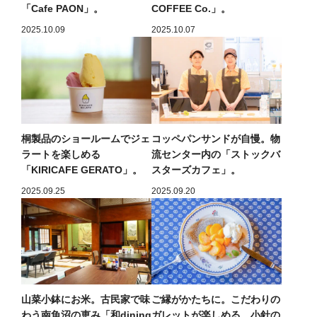
「Cafe PAON」。
COFFEE Co.」。
2025.10.09
2025.10.07
桐製品のショールームでジェ
コッペパンサンドが自慢。物
ラートを楽しめる
流センター内の「ストックバ
「KIRICAFE GERATO」。
スターズカフェ」。
2025.09.25
2025.09.20
山菜小鉢にお米。古民家で味
ご縁がかたちに。こだわりの
わう南魚沼の恵み「和dining
ガレットが楽しめる、小針の