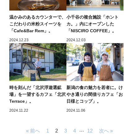
温かみのあるカウンターで、
小千谷の複合施設「ホント
こだわりの米粉スイーツを
カ。」内にオープンした
「Cafe&Bar Rem」。
「NISCIRO COFFEE」。
2024.12.23
2024.12.03
時を刻んだ「北沢浮遊選鉱
新潟の食の魅力を若者に。け
場」を一望するカフェ「北沢
やき通りの間借りカフェ「お
Terrace」。
日様とコップ」。
2024.11.22
2024.11.06
…
« 前へ
1
2
3
4
12
次へ »