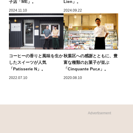
子店「ME」。
Lien」。
2024.11.10
2024.09.22
コーヒーの香りと風味を生か
秋葉区への感謝とともに、豊
したスイーツが人気
富な種類のお菓子が並ぶ
「Patisserie N」。
「Cinquante Pur,e」。
2022.07.10
2020.08.10
Advertisement