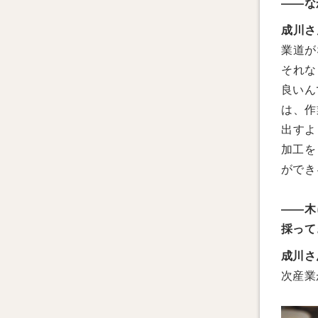
——な
成川さ
業道が
それな
良いん
は、作
出すよ
加工を
ができ
——木
採って
成川さ
次産業