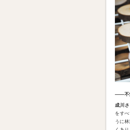
——不
成川さ
をすべ
うに林
くあり