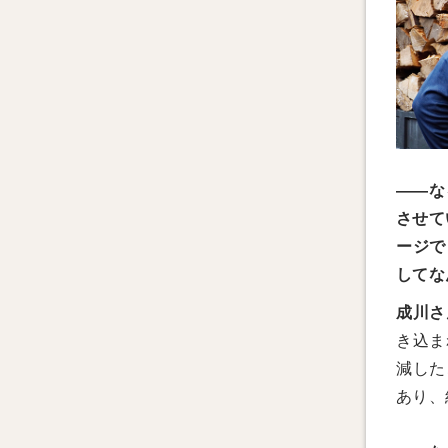
——な
させて
ージで
してな
成川さ
き込ま
減した
あり、