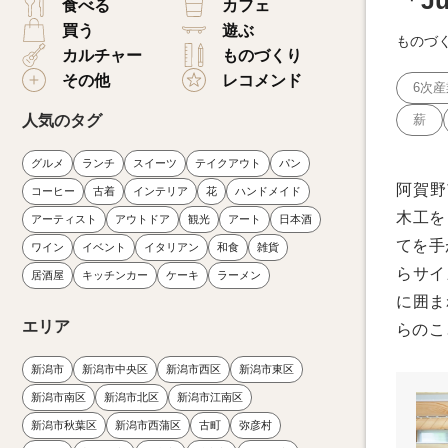
「J
食べる
カフェ
買う
遊ぶ
ものづ
カルチャー
ものづくり
その他
レコメンド
6次産
人気のタグ
薪
グルメ
ランチ
スイーツ
テイクアウト
パン
阿賀野
コーヒー
古着
インテリア
花
ハンドメイド
木工を
アーティスト
アウトドア
観光
アート
日本酒
てを手
ワイン
イベント
イタリアン
和食
雑貨
らサイ
居酒屋
キッチンカー
ケーキ
ラーメン
に囲ま
エリア
らのこ
新潟市
新潟市中央区
新潟市西区
新潟市東区
新潟市南区
新潟市北区
新潟市江南区
新潟市秋葉区
新潟市西蒲区
古町
弥彦村