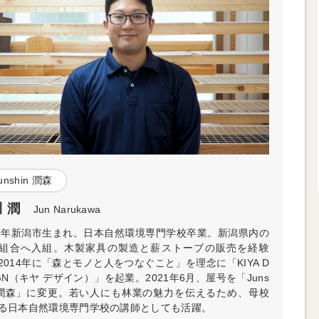
unshin 潤森
 潤
Jun Narukawa
87年新潟市生まれ。日本自然環境専門学校卒業。新潟県内の
組合へ入組。木製家具の製造と薪ストーブの販売を経験
2014年に「森とモノと人をつなぐこと」を理念に「KIYA D
IGN（キヤ デザイン）」を起業。2021年6月、屋号を「Juns
n 潤森」に変更。若い人にも林業の魅力を伝えるため、母校
る日本自然環境専門学校の講師としても活躍。