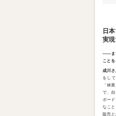
日本
実現
——ま
ことを
成川さ
をして
「林業
で、自
ボード
なこと
販売と