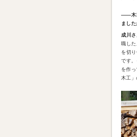
——木
ました
成川さ
職した
を切り
です。
を作っ
木工」