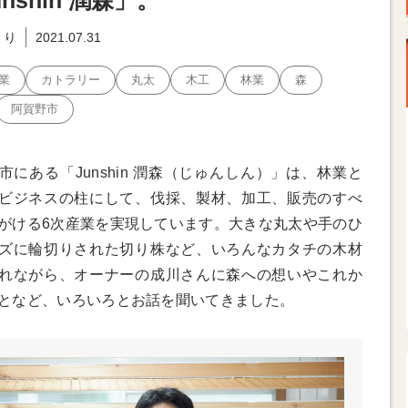
unshin 潤森」。
くり
2021.07.31
業
カトラリー
丸太
木工
林業
森
阿賀野市
市にある「Junshin 潤森（じゅんしん）」は、林業と
ビジネスの柱にして、伐採、製材、加工、販売のすべ
がける6次産業を実現しています。大きな丸太や手のひ
ズに輪切りされた切り株など、いろんなカタチの木材
れながら、オーナーの成川さんに森への想いやこれか
となど、いろいろとお話を聞いてきました。