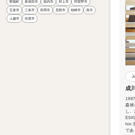
聖籠町
新発田市
胎内市
村上市
阿賀野市
五泉市
三条市
長岡市
見附市
柏崎市
燕市
上越市
佐渡市
J
成川
19
森林
し、
ES
hi
であ