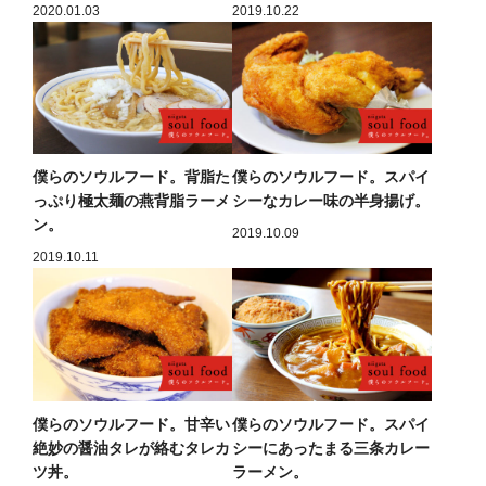
2020.01.03
2019.10.22
僕らのソウルフード。背脂た
僕らのソウルフード。スパイ
っぷり極太麺の燕背脂ラーメ
シーなカレー味の半身揚げ。
ン。
2019.10.09
2019.10.11
僕らのソウルフード。甘辛い
僕らのソウルフード。スパイ
絶妙の醤油タレが絡むタレカ
シーにあったまる三条カレー
ツ丼。
ラーメン。