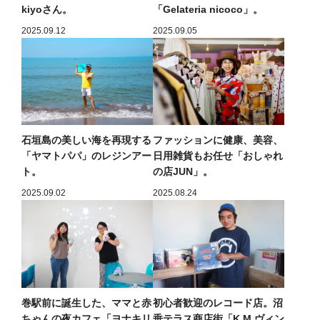
kiyoさん。
「Gelateria nicoco」。
2025.09.12
2025.09.05
石垣島の美しい海を再現する
ファッションに健康、美容、
「ヤマトパパ」のレジンアー
日用雑貨もお任せ「おしゃれ
ト。
の店JUN」。
2025.09.02
2025.08.24
巻駅前に誕生した、ママと赤
初心者歓迎のレコード店。沼
ちゃんの夜カフェ「ヨナキリ
垂テラス商店街「K.M.ヴィン