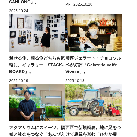
SANLONG」。
PR | 2025.10.20
2025.10.24
魅せる側、観る側どちらも気
濃厚ジェラート・チョコソル
軽に。ギャラリー「STACK-
ベが好評「Gelateria caffe
BOARD」。
Vivace」。
2025.10.19
2025.10.18
アクアリウムにスイーツ。福
西区で新規就農。地に足をつ
祉と社会をつなぐ「あんびえ
けて農業を営む「ひだか農