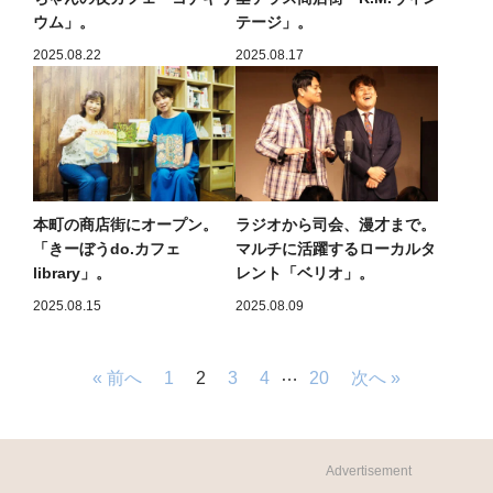
ウム」。
テージ」。
2025.08.22
2025.08.17
本町の商店街にオープン。
ラジオから司会、漫才まで。
「きーぼうdo.カフェ
マルチに活躍するローカルタ
library」。
レント「ベリオ」。
2025.08.15
2025.08.09
…
« 前へ
1
2
3
4
20
次へ »
Advertisement