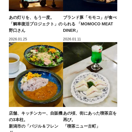
あの灯りを、もう一度。
ブランド豚「モモコ」が食べ
「鯛車復活プロジェクト」の
られる 「MOMOCO MEAT
野口さん
DINER」
2026.01.25
2026.01.11
店舗、キッチンカー、自販機
あの頃、街にあった喫茶店を
の3本柱。
再び。
新潟市の「バジル＆フレン
「喫茶ニュー古町」