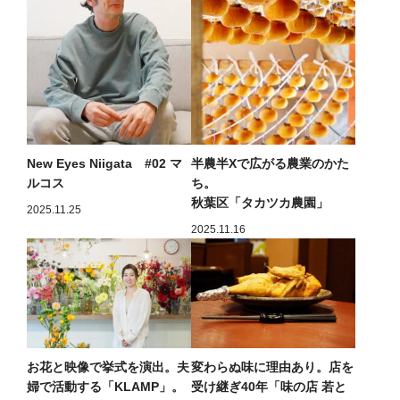
New Eyes Niigata #02 マ
半農半Xで広がる農業のかた
ルコス
ち。
秋葉区「タカツカ農園」
2025.11.25
2025.11.16
お花と映像で挙式を演出。夫
変わらぬ味に理由あり。店を
婦で活動する「KLAMP」。
受け継ぎ40年「味の店 若と