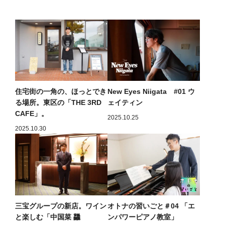
住宅街の一角の、ほっとでき
New Eyes Niigata #01 ウ
る場所。東区の「THE 3RD
ェイティン
CAFE」。
2025.10.25
2025.10.30
三宝グループの新店。ワイン
オトナの習いごと＃04 「エ
と楽しむ「中国菜 龘
ンパワーピアノ教室」