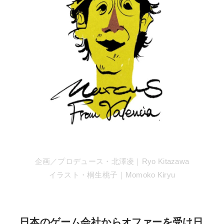
企画／プロデュース・北澤凌｜Ryo Kitazawa
イラスト・桐生桃子｜Momoko Kiryu
日本のゲーム会社からオファーを受け日