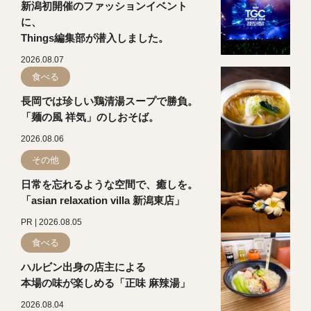
新潟初開催のファッションイベント
に、
Things編集部が潜入しました。
2026.08.07
食べる
長岡では珍しい鶏清湯スープで勝負。
「麺の風 祥気」のしおそば。
2026.08.06
その他
日常を忘れるような空間で、癒しを。
「asian relaxation villa 新潟東店」
PR | 2026.08.05
食べる
ハルビン出身の店主による
本場の味が楽しめる「正味 麻辣湯」
2026.08.04