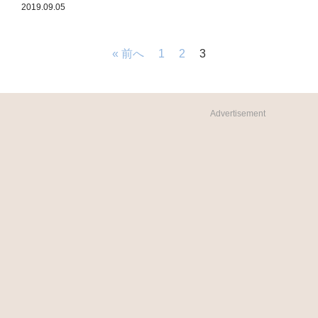
2019.09.05
« 前へ
1
2
3
Advertisement