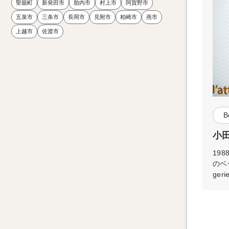
聖籠町
新発田市
胎内市
村上市
阿賀野市
五泉市
三条市
長岡市
見附市
柏崎市
燕市
上越市
佐渡市
B
小田
19
のベ
ge