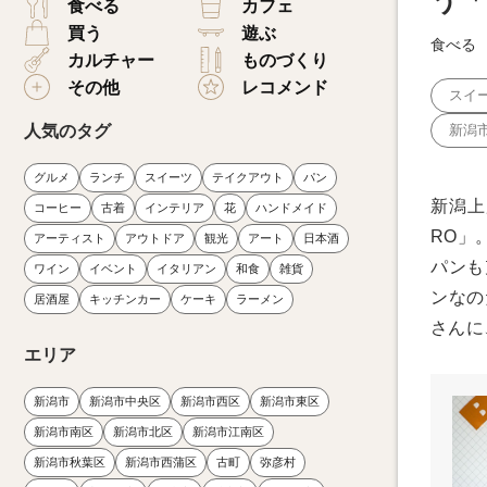
う「B
食べる
カフェ
買う
遊ぶ
食べる
カルチャー
ものづくり
その他
レコメンド
スイ
人気のタグ
新潟
グルメ
ランチ
スイーツ
テイクアウト
パン
新潟上
コーヒー
古着
インテリア
花
ハンドメイド
RO」
アーティスト
アウトドア
観光
アート
日本酒
パンも
ワイン
イベント
イタリアン
和食
雑貨
ンなの
居酒屋
キッチンカー
ケーキ
ラーメン
さんに
エリア
新潟市
新潟市中央区
新潟市西区
新潟市東区
新潟市南区
新潟市北区
新潟市江南区
新潟市秋葉区
新潟市西蒲区
古町
弥彦村