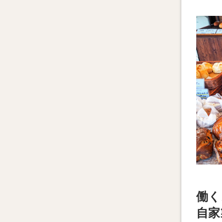
働く
自家