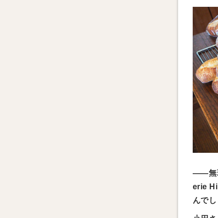
——無
eri
んでし