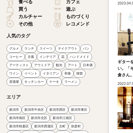
食べる
カフェ
2023.04.
買う
遊ぶ
カルチャー
ものづくり
その他
レコメンド
人気のタグ
グルメ
ランチ
スイーツ
テイクアウト
パン
コーヒー
古着
インテリア
花
ハンドメイド
ギター
アーティスト
アウトドア
観光
アート
日本酒
い。「ギ
ワイン
イベント
イタリアン
和食
雑貨
倉さん
居酒屋
キッチンカー
ケーキ
ラーメン
2022.07.
エリア
新潟市
新潟市中央区
新潟市西区
新潟市東区
新潟市南区
新潟市北区
新潟市江南区
新潟市秋葉区
新潟市西蒲区
古町
弥彦村