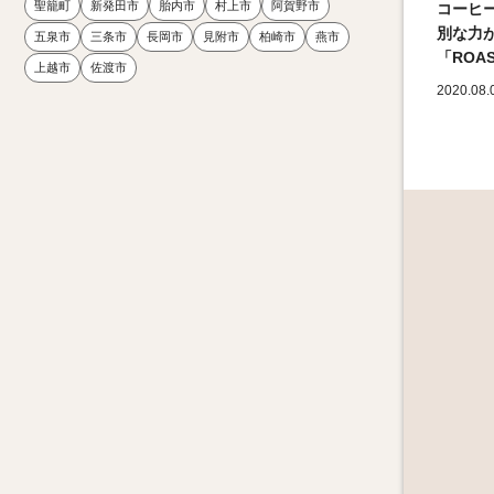
聖籠町
新発田市
胎内市
村上市
阿賀野市
コーヒ
別な力
五泉市
三条市
長岡市
見附市
柏崎市
燕市
「ROAS
上越市
佐渡市
2020.08.