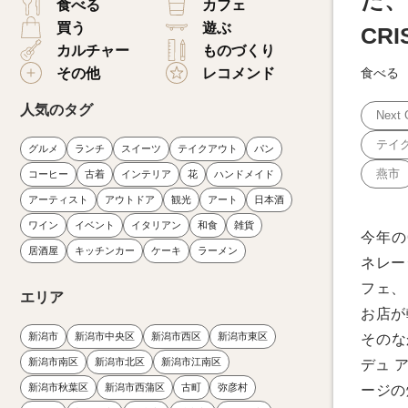
た、
食べる
カフェ
買う
遊ぶ
CR
カルチャー
ものづくり
その他
レコメンド
食べる
人気のタグ
Next 
テイ
グルメ
ランチ
スイーツ
テイクアウト
パン
燕市
コーヒー
古着
インテリア
花
ハンドメイド
アーティスト
アウトドア
観光
アート
日本酒
ワイン
イベント
イタリアン
和食
雑貨
今年の6
居酒屋
キッチンカー
ケーキ
ラーメン
ネレー
フェ、
エリア
お店が
新潟市
新潟市中央区
新潟市西区
新潟市東区
そのな
新潟市南区
新潟市北区
新潟市江南区
デュ 
新潟市秋葉区
新潟市西蒲区
古町
弥彦村
ージの