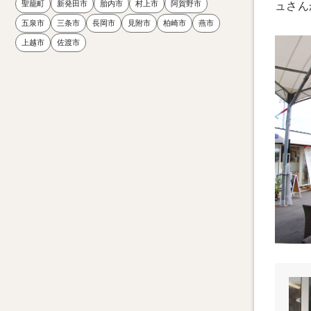
聖籠町
新発田市
胎内市
村上市
阿賀野市
ュさん
五泉市
三条市
長岡市
見附市
柏崎市
燕市
上越市
佐渡市