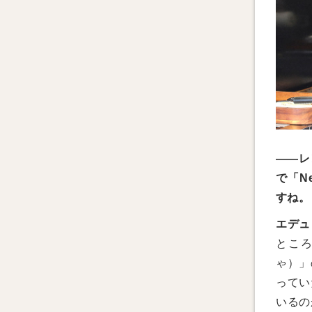
——レ
で「Ne
すね。
エデュ
ところ
ゃ）」の
ってい
いるの