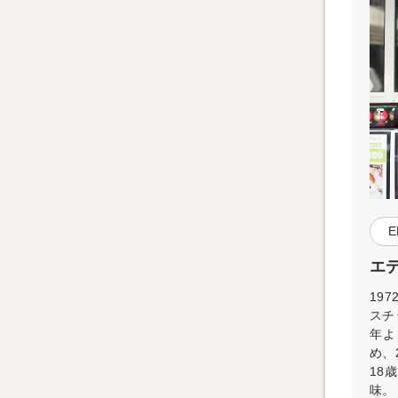
E
エ
19
スチ
年よ
め、2
18
味。