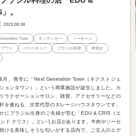
ブラジル料理の店「EDU &
IS」。
2023.08.08
Generation Town
キッチンカー
ソーセージ
クアウト
バーベキュー
ブラジル料理
串焼き
月、燕市に「Next Generation Town（ネクストジェ
ションタウン）」という商業施設が誕生しました。カ
リラクゼーションサロン、雑貨、アクセサリーなどの
軒を連ねる、次世代型のガレージハウスタウンです。
かにブラジル出身のご夫婦が営む「EDU & CRIS（エ
アンド クリス）」というお店があります。牛肉やソーセ
焼ける美味しそうな匂いがする店内で、ご主人のエデ