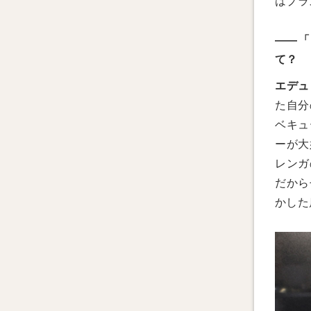
はプラ
——「
て？
エデュ
た自分
ベキュ
ーが大
レンガ
だから
かした