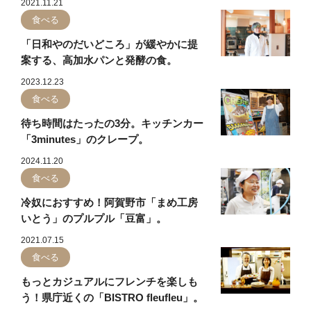
2021.11.21
食べる
「日和やのだいどころ」が緩やかに提
案する、高加水パンと発酵の食。
2023.12.23
食べる
待ち時間はたったの3分。キッチンカー
「3minutes」のクレープ。
2024.11.20
食べる
冷奴におすすめ！阿賀野市「まめ工房
いとう」のプルプル「豆富」。
2021.07.15
食べる
もっとカジュアルにフレンチを楽しも
う！県庁近くの「BISTRO fleufleu」。