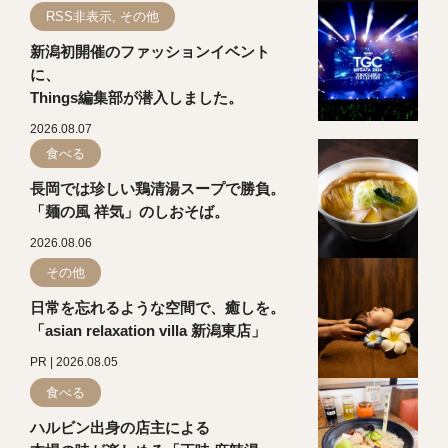
RSS非表示, その他
新潟初開催のファッションイベント
に、
Things編集部が潜入しました。
2026.08.07
食べる
長岡では珍しい鶏清湯スープで勝負。
「麺の風 祥気」のしおそば。
2026.08.06
その他
日常を忘れるような空間で、癒しを。
「asian relaxation villa 新潟東店」
PR | 2026.08.05
食べる
ハルビン出身の店主による