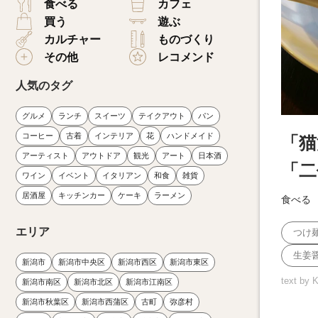
食べる
カフェ
買う
遊ぶ
カルチャー
ものづくり
その他
レコメンド
人気のタグ
グルメ
ランチ
スイーツ
テイクアウト
パン
コーヒー
古着
インテリア
花
ハンドメイド
「猫
アーティスト
アウトドア
観光
アート
日本酒
「二
ワイン
イベント
イタリアン
和食
雑貨
居酒屋
キッチンカー
ケーキ
ラーメン
食べる
エリア
つけ
生姜
新潟市
新潟市中央区
新潟市西区
新潟市東区
text by 
新潟市南区
新潟市北区
新潟市江南区
新潟市秋葉区
新潟市西蒲区
古町
弥彦村