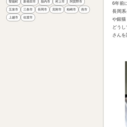
聖籠町
新発田市
胎内市
村上市
阿賀野市
6年前
五泉市
三条市
長岡市
見附市
柏崎市
燕市
長岡系
上越市
佐渡市
や銀猫
どうし
さんを