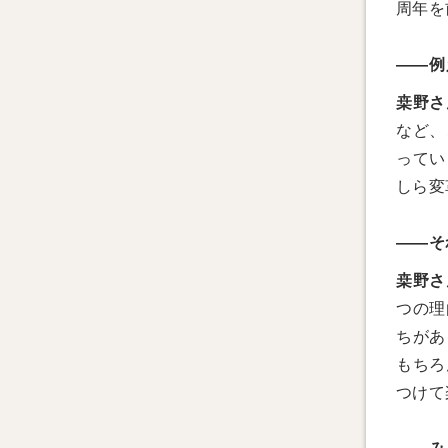
周年を
――例
桒野さ
など、
ってい
しら変
――そ
桒野さ
つの理
ちがあ
もちろ
つけて