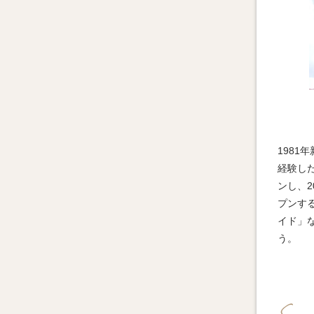
198
経験し
ンし、2
プンす
イド」
う。