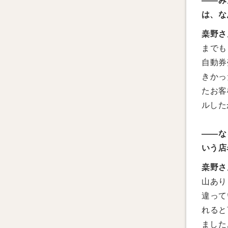
――み
は、な
桒野さ
までも
自動券
きかっ
たお客
ルした
――な
いう店
桒野さ
山あり
違って
れると
ました