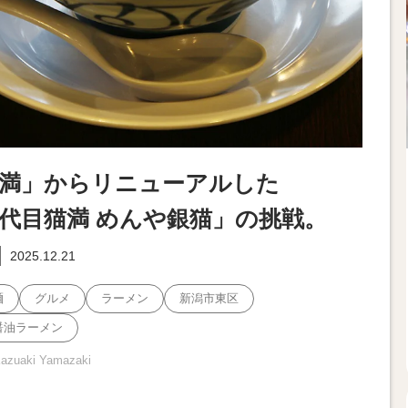
満」からリニューアルした
代目猫満 めんや銀猫」の挑戦。
2025.12.21
麺
グルメ
ラーメン
新潟市東区
醤油ラーメン
Kazuaki Yamazaki