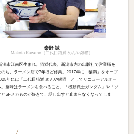
桒野 誠
Makoto Kuwano（二代目猫満 めんや銀猫）
1年新潟市江南区生まれ。猫満代表。新潟市内の出版社で営業職を
たのち、ラーメン店で7年ほど修業。2017年に「猫満」をオープ
025年には「二代目猫満 めんや銀猫」としてリニューアルオー
る。趣味はラーメンを食べること。「機動戦士ガンダム」や「ゾ
などSFメカものが好きで、話し出すと止まらなくなってしま