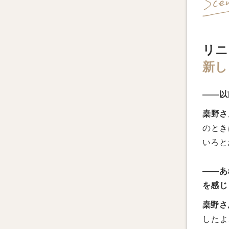
リニ
新し
――以
桒野さ
のとき
いろと
――あ
を感じ
桒野さ
したよ