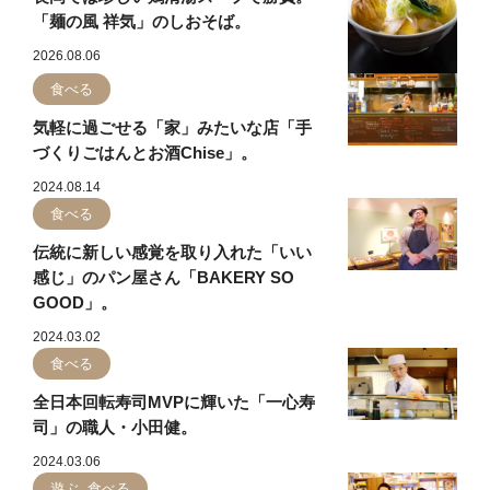
「麺の風 祥気」のしおそば。
2026.08.06
食べる
気軽に過ごせる「家」みたいな店「手
づくりごはんとお酒Chise」。
2024.08.14
食べる
伝統に新しい感覚を取り入れた「いい
感じ」のパン屋さん「BAKERY SO
GOOD」。
2024.03.02
食べる
全日本回転寿司MVPに輝いた「一心寿
司」の職人・小田健。
2024.03.06
遊ぶ, 食べる