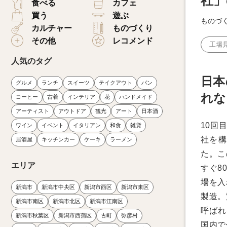
社」
食べる
カフェ
買う
遊ぶ
ものづ
カルチャー
ものづくり
その他
レコメンド
工場
人気のタグ
日本
グルメ
ランチ
スイーツ
テイクアウト
パン
れな
コーヒー
古着
インテリア
花
ハンドメイド
アーティスト
アウトドア
観光
アート
日本酒
10回
ワイン
イベント
イタリアン
和食
雑貨
社を構
居酒屋
キッチンカー
ケーキ
ラーメン
た。こ
エリア
すぐ8
場を入
新潟市
新潟市中央区
新潟市西区
新潟市東区
製造。
新潟市南区
新潟市北区
新潟市江南区
呼ばれ
新潟市秋葉区
新潟市西蒲区
古町
弥彦村
国内で