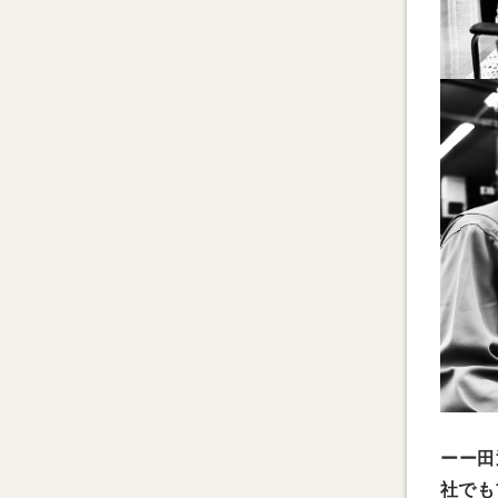
ーー田
社でも