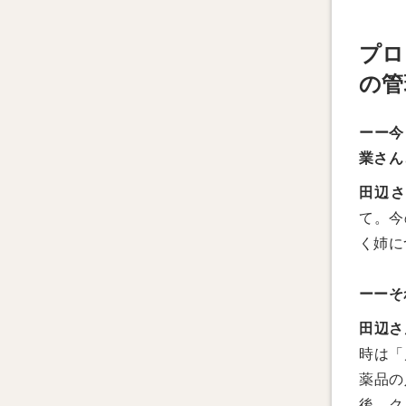
プロ
の管
ーー今
業さん
田辺
て。今
く姉に
ーーそ
田辺さ
時は「
薬品の
後、ク