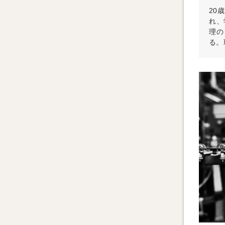
20
れ、
理の
る。