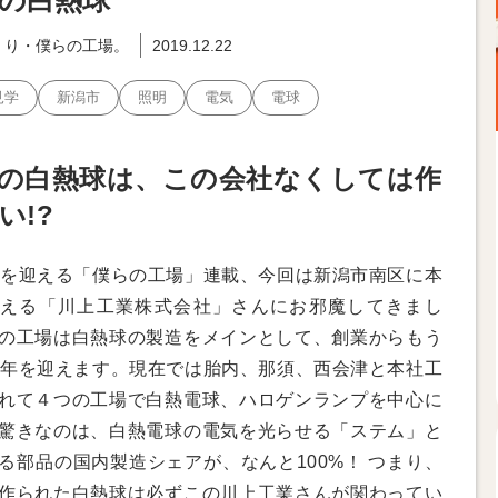
の白熱球
くり・僕らの工場。
2019.12.22
見学
新潟市
照明
電気
電球
の白熱球は、この会社なくしては作
い!?
目を迎える「僕らの工場」連載、今回は新潟市南区に本
える「川上工業株式会社」さんにお邪魔してきまし
の工場は白熱球の製造をメインとして、創業からもう
0年を迎えます。現在では胎内、那須、西会津と本社工
れて４つの工場で白熱電球、ハロゲンランプを中心に
驚きなのは、白熱電球の電気を光らせる「ステム」と
る部品の国内製造シェアが、なんと100%！ つまり、
作られた白熱球は必ずこの川上工業さんが関わってい