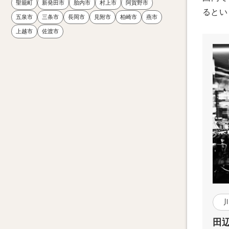
聖籠町
新発田市
胎内市
村上市
阿賀野市
るとい
五泉市
三条市
長岡市
見附市
柏崎市
燕市
上越市
佐渡市
田辺