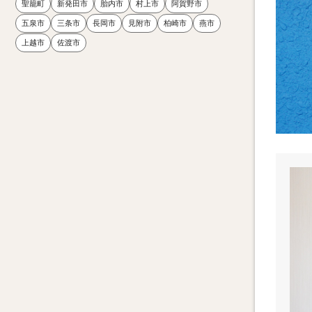
聖籠町
新発田市
胎内市
村上市
阿賀野市
五泉市
三条市
長岡市
見附市
柏崎市
燕市
上越市
佐渡市