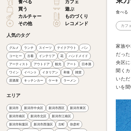
東万
食べる
カフェ
買う
遊ぶ
食べる
カルチャー
ものづくり
その他
レコメンド
カフ
人気のタグ
家族や
グルメ
ランチ
スイーツ
テイクアウト
パン
だった
コーヒー
古着
インテリア
花
ハンドメイド
央区に
アーティスト
アウトドア
観光
アート
日本酒
聞くカ
ワイン
イベント
イタリアン
和食
雑貨
いただ
居酒屋
キッチンカー
ケーキ
ラーメン
いを聞
エリア
新潟市
新潟市中央区
新潟市西区
新潟市東区
新潟市南区
新潟市北区
新潟市江南区
新潟市秋葉区
新潟市西蒲区
古町
弥彦村