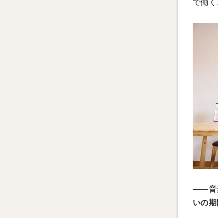
で働く
——音
いの期