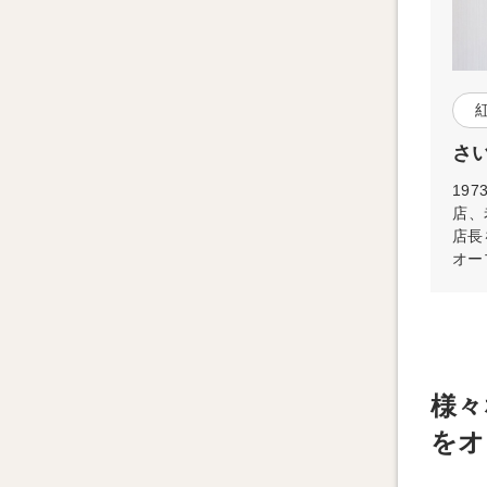
さ
19
店、
店長
オー
様々
をオ