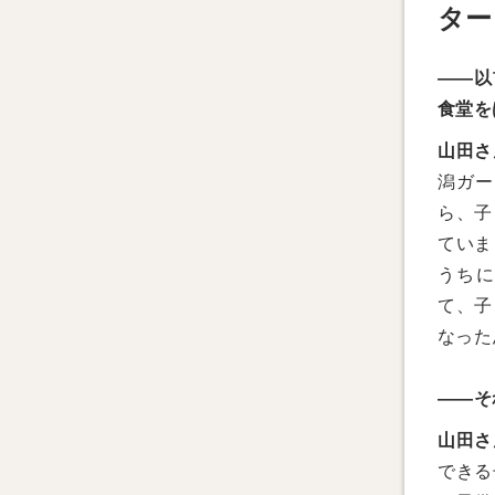
ター
——以
食堂を
山田さ
潟ガー
ら、子
ていま
うちに
て、子
なった
——そ
山田さ
できる