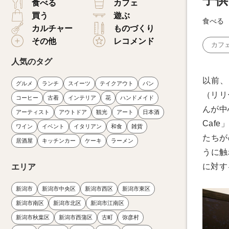
子供
食べる
カフェ
買う
遊ぶ
食べる
カルチャー
ものづくり
その他
レコメンド
カフ
人気のタグ
以前、T
グルメ
ランチ
スイーツ
テイクアウト
パン
（リリ
コーヒー
古着
インテリア
花
ハンドメイド
んが中
アーティスト
アウトドア
観光
アート
日本酒
Caf
ワイン
イベント
イタリアン
和食
雑貨
たちが
居酒屋
キッチンカー
ケーキ
ラーメン
うに触
に対す
エリア
新潟市
新潟市中央区
新潟市西区
新潟市東区
新潟市南区
新潟市北区
新潟市江南区
新潟市秋葉区
新潟市西蒲区
古町
弥彦村