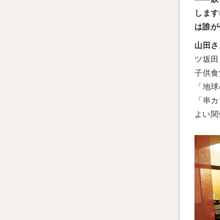
します
は誰が
山田さ
ツ坂田
子供食
「地球
「串カ
よい関