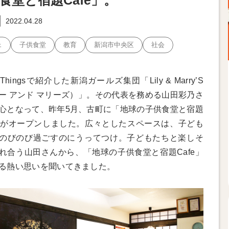
食堂と宿題Cafe」。
2022.04.28
ェ
子供食堂
教育
新潟市中央区
社会
hingsで紹介した新潟ガールズ集団「Lily & Marry’S
ー アンド マリーズ）」。その代表を務める山田彩乃さ
心となって、昨年5月、古町に「地球の子供食堂と宿題
e」がオープンしました。広々としたスペースは、子ども
のびのび過ごすのにうってつけ。子どもたちと楽しそ
れ合う山田さんから、「地球の子供食堂と宿題Cafe」
る熱い思いを聞いてきました。