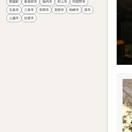
聖籠町
新発田市
胎内市
村上市
阿賀野市
五泉市
三条市
長岡市
見附市
柏崎市
燕市
上越市
佐渡市