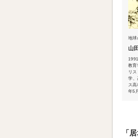
地球
山田
199
教育
リス
学、
ス高
年5
「居