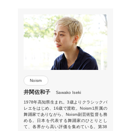
Noism
井関佐和子
Sawako Iseki
1978年高知県生まれ。3歳よりクラシックバ
レエをはじめ、16歳で渡欧。Noism1所属の
舞踊家でありながら、Noism副芸術監督も務
める。日本を代表する舞踊家のひとりとし
て、各界から高い評価を集めている。第38