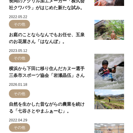
長岡のアクリル加工メーカー「株式会
社クワバラ」がはじめた新たな試み。
2022.05.22
その他
お庭のことならなんでもお任せ、五泉
のお花屋さん「はなんぼ」。
2023.05.12
その他
横浜から下田に移り住んだカヌー選手
三条市スポーツ協会「岩瀬晶伍」さん
2026.01.18
その他
自然を生かした昔ながらの農業を続け
る「七谷さとやまふぁーむ」。
2022.04.29
その他