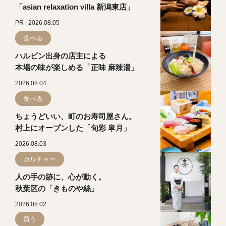
「asian relaxation villa 新潟東店」
PR | 2026.08.05
食べる
ハルビン出身の店主による
本場の味が楽しめる「正味 麻辣湯」
2026.08.04
食べる
ちょうどいい、町のお寿司屋さん。
村上にオープンした「旬彩 皐月」
2026.08.03
カルチャー
人の手の跡に、心が動く。
秋葉区の「きものや絲」
2026.08.02
買う