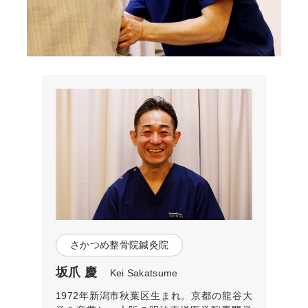
さかつめ整骨院鍼灸院
坂爪 慶
Kei Sakatsume
1972年新潟市秋葉区生まれ。京都の龍谷大