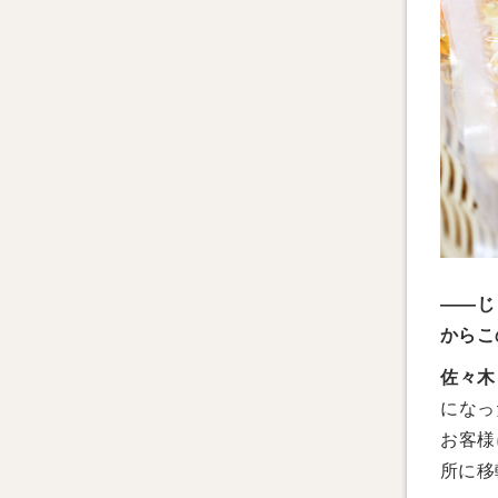
——じ
からこ
佐々木
になっ
お客様
所に移