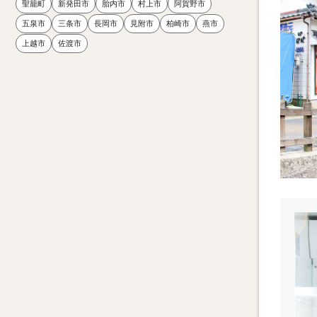
聖籠町
新発田市
胎内市
村上市
阿賀野市
五泉市
三条市
長岡市
見附市
柏崎市
燕市
上越市
佐渡市