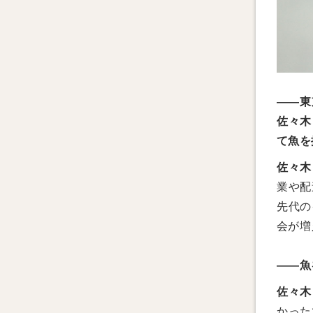
——東
佐々木
て魚を
佐々木
業や配
先代の
会が増
——魚
佐々木
かった