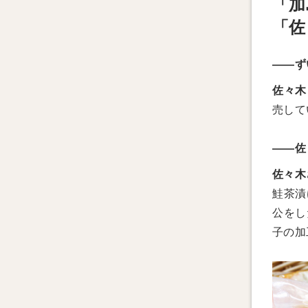
「加
「佐
——ず
佐々木
売して
——佐
佐々木
鮭茶漬
公をし
子の加