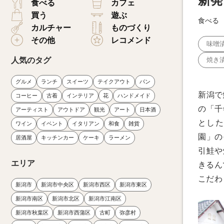
新発
食べる
カフェ
買う
遊ぶ
食べる
カルチャー
ものづくり
その他
レコメンド
味噌
人気のタグ
焼き
グルメ
ランチ
スイーツ
テイクアウト
パン
新潟で
コーヒー
古着
インテリア
花
ハンドメイド
の「千
アーティスト
アウトドア
観光
アート
日本酒
とした
ワイン
イベント
イタリアン
和食
雑貨
園」の
居酒屋
キッチンカー
ケーキ
ラーメン
引鮭や
エリア
きるん
こだわ
新潟市
新潟市中央区
新潟市西区
新潟市東区
新潟市南区
新潟市北区
新潟市江南区
新潟市秋葉区
新潟市西蒲区
古町
弥彦村