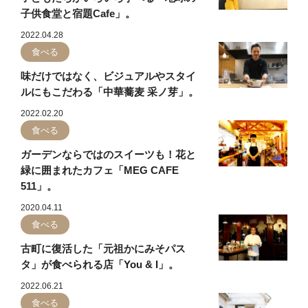
子供食堂と宿題Cafe」。
2022.04.28
食べる
味だけではなく、ビジュアルやスタイ
ルにもこだわる「中華蕎麦 采ノ芽」。
2022.02.20
食べる
ガーデンならではのスイーツも！花と
緑に囲まれたカフェ「MEG CAFE
511」。
2020.04.11
食べる
古町に復活した「元祖かにみそパス
タ」が食べられる店「You & I」。
2022.06.21
食べる