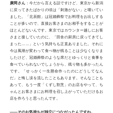
廣岡さん
：今だから言える話ですけど、東京から新潟
に戻ってきたばかりの頃は「刺激がない」と嘆いてい
ました。「北辰館」は冠婚葬祭でお料理をお出しする
ことが多いので、直接お客さまのお相手をすることが
ほとんどないんです。東京ではカウンター越しにお客
さまと接していたのに、「田舎の厨房に戻ってきてし
まった……」という気持ちも正直ありました。それに
今は風潮が変わって食べ物が残ることは少なくなりま
したけど、冠婚葬祭のような席だとゆっくりと食事を
食べていられないでしょうから、残り物も多かったん
です。「せっかく一生懸命作ったのにどうしてなん
だ」と悔し涙を流したこともあります。そんなことも
あって、もう一度「くずし割烹」のお店をやって、ち
ゃんとお客さまにお料理を召し上がっていただけるお
店を作ろうと思ったんです。
——そのお気持ちが独立につながったんですね。