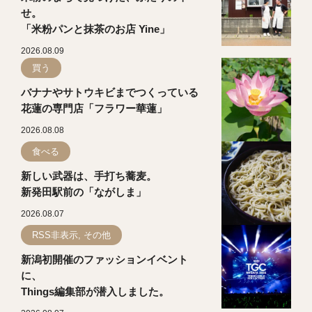
せ。
「米粉パンと抹茶のお店 Yine」
2026.08.09
買う
バナナやサトウキビまでつくっている
花蓮の専門店「フラワー華蓮」
2026.08.08
食べる
新しい武器は、手打ち蕎麦。
新発田駅前の「ながしま」
2026.08.07
RSS非表示, その他
新潟初開催のファッションイベント
に、
Things編集部が潜入しました。