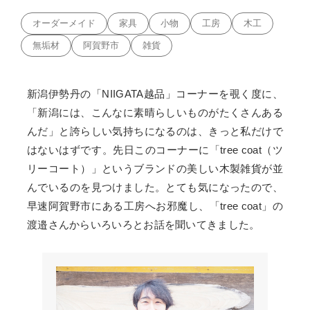
オーダーメイド
家具
小物
工房
木工
無垢材
阿賀野市
雑貨
新潟伊勢丹の「NIIGATA越品」コーナーを覗く度に、
「新潟には、こんなに素晴らしいものがたくさんある
んだ」と誇らしい気持ちになるのは、きっと私だけで
はないはずです。先日このコーナーに「tree coat（ツ
リーコート）」というブランドの美しい木製雑貨が並
んでいるのを見つけました。とても気になったので、
早速阿賀野市にある工房へお邪魔し、「tree coat」の
渡邉さんからいろいろとお話を聞いてきました。