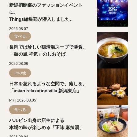
新潟初開催のファッションイベント
に、
Things編集部が潜入しました。
2026.08.07
食べる
長岡では珍しい鶏清湯スープで勝負。
「麺の風 祥気」のしおそば。
2026.08.06
その他
日常を忘れるような空間で、癒しを。
「asian relaxation villa 新潟東店」
PR | 2026.08.05
食べる
ハルビン出身の店主による
本場の味が楽しめる「正味 麻辣湯」
2026.08.04