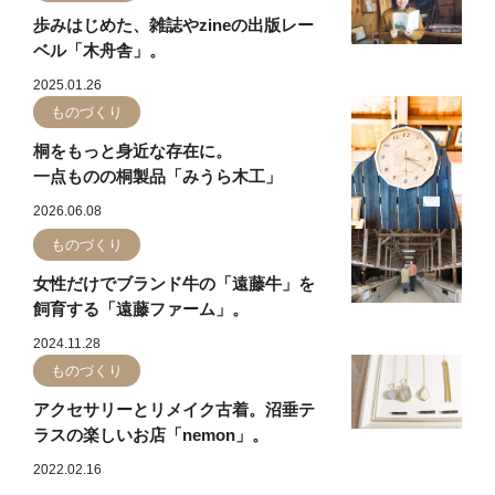
歩みはじめた、雑誌やzineの出版レー
ベル「木舟舎」。
2025.01.26
ものづくり
桐をもっと身近な存在に。
一点ものの桐製品「みうら木工」
2026.06.08
ものづくり
女性だけでブランド牛の「遠藤牛」を
飼育する「遠藤ファーム」。
2024.11.28
ものづくり
アクセサリーとリメイク古着。沼垂テ
ラスの楽しいお店「nemon」。
2022.02.16