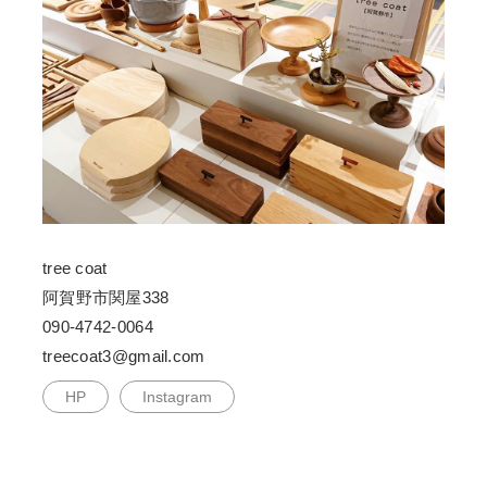
tree coat
阿賀野市関屋338
090-4742-0064
treecoat3@gmail.com
HP
Instagram