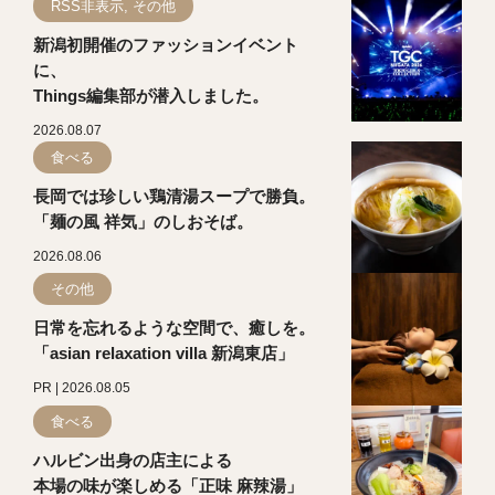
RSS非表示, その他
新潟初開催のファッションイベント
に、
Things編集部が潜入しました。
2026.08.07
食べる
長岡では珍しい鶏清湯スープで勝負。
「麺の風 祥気」のしおそば。
2026.08.06
その他
日常を忘れるような空間で、癒しを。
「asian relaxation villa 新潟東店」
PR | 2026.08.05
食べる
ハルビン出身の店主による
本場の味が楽しめる「正味 麻辣湯」