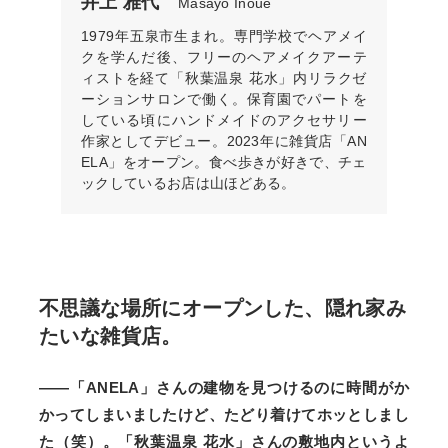
井上 雅代
Masayo Inoue
1979年五泉市生まれ。専門学校でヘアメイ
クを学んだ後、フリーのヘアメイクアーテ
ィストを経て「秋葉温泉 花水」内リラクゼ
ーションサロンで働く。保育園でパートを
している頃にハンドメイドのアクセサリー
作家としてデビュー。2023年に雑貨店「AN
ELA」をオープン。食べ歩きが好きで、チェ
ックしているお店は山ほどある。
不思議な場所にオープンした、隠れ家み
たいな雑貨店。
——「ANELA」さんの建物を見つけるのに時間がか
かってしまいましたけど、たどり着けてホッとしまし
た（笑）。「秋葉温泉 花水」さんの敷地内というよ