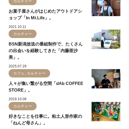
カルチャー
お菓子屋さんがはじめたアウトドアシ
ョップ「In Mt.Life」。
2021.10.11
カルチャー
BSN新潟放送の番組制作で、たくさん
の出会いを経験してきた「内藤亜沙
美」。
2025.07.29
カフェ, カルチャー
人々が集い繋がる空間「dAb COFFEE
STORE」。
2019.10.08
カルチャー
好きなことを仕事に。粘土人形作家の
「ねんど母さん」。