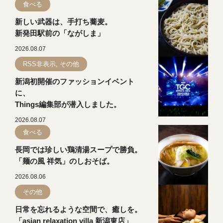
食べる
新しい武器は、手打ち蕎麦。
新発田駅前の「ながしま」
2026.08.07
RSS非表示, その他
新潟初開催のファッションイベント
に、
Things編集部が潜入しました。
2026.08.07
食べる
長岡では珍しい鶏清湯スープで勝負。
「麺の風 祥気」のしおそば。
2026.08.06
その他
日常を忘れるような空間で、癒しを。
「asian relaxation villa 新潟東店」