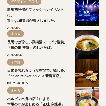
RSS非表示, その他
新潟初開催のファッションイベント
に、
Things編集部が潜入しました。
2026.08.07
食べる
長岡では珍しい鶏清湯スープで勝負。
「麺の風 祥気」のしおそば。
2026.08.06
その他
日常を忘れるような空間で、癒しを。
「asian relaxation villa 新潟東店」
PR | 2026.08.05
食べる
ハルビン出身の店主による
本場の味が楽しめる「正味 麻辣湯」