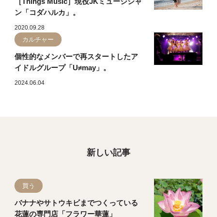
［Things Music］現役JKミュージシャ
ン「コダハルカ」。
2020.09.28
カルチャー
個性的なメンバーで再スタートしたア
イドルグループ「U≠may」。
2024.06.04
新しい記事
買う
バナナやサトウキビまでつくっている
花蓮の専門店「フラワー華蓮」