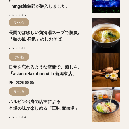
Things編集部が潜入しました。
2026.08.07
食べる
長岡では珍しい鶏清湯スープで勝負。
「麺の風 祥気」のしおそば。
2026.08.06
その他
日常を忘れるような空間で、癒しを。
「asian relaxation villa 新潟東店」
PR | 2026.08.05
食べる
ハルビン出身の店主による
本場の味が楽しめる「正味 麻辣湯」
2026.08.04