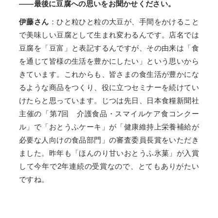
——最後に豆腐への思いをお聞かせください。
伊藤さん
：ひと粒ひと粒の大豆が、手間をかけること
で美味しい豆腐として生まれ変わるんです。店名では
豆腐を「豆富」と表記するんですが、その由来は「食
を通じて皆様の生活を豊かにしたい」という思いから
きています。これからも、皆さまの食生活が豊かにな
るような商品をつくり、役に立つセミナーを続けてい
けたらと思っています。じつは先日、日本食糧新聞社
主催の「第7回 介護食品・スマイルケア食コンクー
ル」で「おとうふケーキ」が「健康維持上栄養補給が
必要な人向けの食品部門」の審査委員長賞をいただき
ました。昨年も「ほんのり甘いおとうふ氷菓」が入賞
して今年で2年連続の受賞なので、とてもありがたい
ですね。