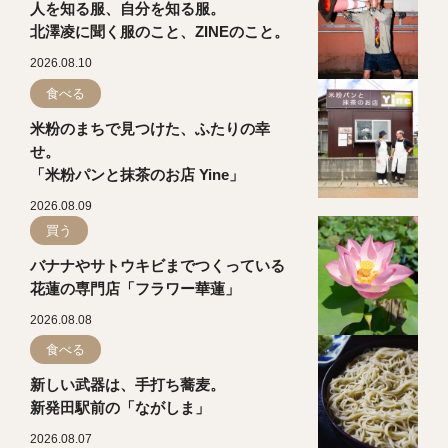
人を知る服、自分を知る服。
北澤凌に聞く服のこと、ZINEのこと。
2026.08.10
食べる
米粉のまちで見つけた、ふたりの幸
せ。
「米粉パンと抹茶のお店 Yine」
2026.08.09
買う
バナナやサトウキビまでつくっている
花蓮の専門店「フラワー華蓮」
2026.08.08
食べる
新しい武器は、手打ち蕎麦。
新発田駅前の「ながしま」
2026.08.07