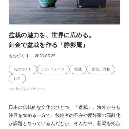
盆栽の魅力を、世界に広める。
針金で盆栽を作る「静影庵」
ものづくり
2026.05.25
ものづくり
ハンドメイド
盆栽
糸魚川真柏
針金
text by Ayaka Honma
日本の伝統的な文化のひとつ、「盆栽」。海外からも
注目を集める一方で、後継者の不在や愛好家の高齢化
が課題となっているんだとか。そんな中、新潟を拠点