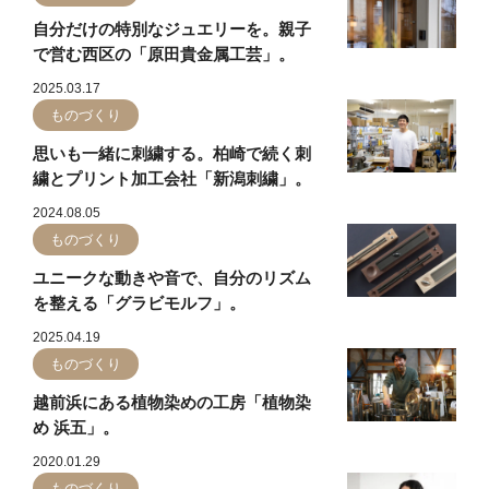
自分だけの特別なジュエリーを。親子
で営む西区の「原田貴金属工芸」。
2025.03.17
ものづくり
思いも一緒に刺繍する。柏崎で続く刺
繍とプリント加工会社「新潟刺繍」。
2024.08.05
ものづくり
ユニークな動きや音で、自分のリズム
を整える「グラビモルフ」。
2025.04.19
ものづくり
越前浜にある植物染めの工房「植物染
め 浜五」。
2020.01.29
ものづくり