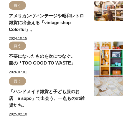
買う
アメリカンヴィンテージや昭和レトロ
雑貨に出会える「vintage shop
Colorful」。
2024.10.15
買う
不要になったものを次につなぐ。
燕の「TOO GOOD TO WASTE」
2026.07.01
買う
「ハンドメイド雑貨と子ども服のお
店 a söpö」で出会う、一点ものの雑
貨たち。
2025.02.10