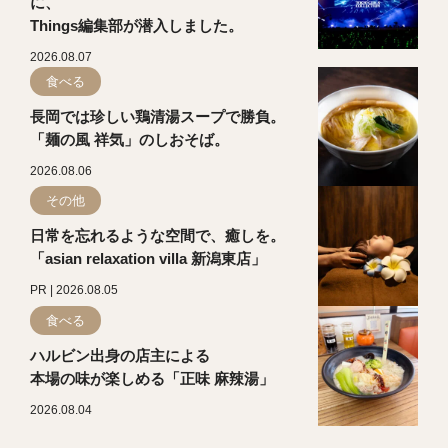
に、
Things編集部が潜入しました。
2026.08.07
食べる
長岡では珍しい鶏清湯スープで勝負。
「麺の風 祥気」のしおそば。
2026.08.06
その他
日常を忘れるような空間で、癒しを。
「asian relaxation villa 新潟東店」
PR | 2026.08.05
食べる
ハルビン出身の店主による
本場の味が楽しめる「正味 麻辣湯」
2026.08.04