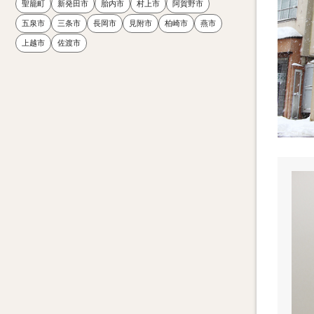
聖籠町
新発田市
胎内市
村上市
阿賀野市
五泉市
三条市
長岡市
見附市
柏崎市
燕市
上越市
佐渡市