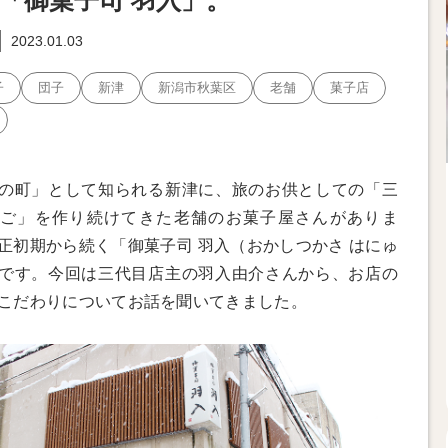
「御菓子司 羽入」。
2023.01.03
子
団子
新津
新潟市秋葉区
老舗
菓子店
の町」として知られる新津に、旅のお供としての「三
ご」を作り続けてきた老舗のお菓子屋さんがありま
正初期から続く「御菓子司 羽入（おかしつかさ はにゅ
です。今回は三代目店主の羽入由介さんから、お店の
こだわりについてお話を聞いてきました。