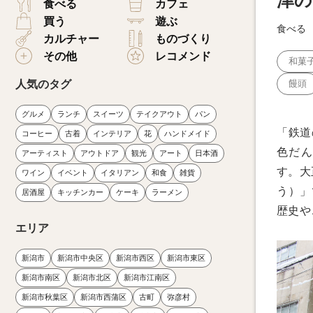
津の
食べる
カフェ
買う
遊ぶ
食べる
カルチャー
ものづくり
その他
レコメンド
和菓
人気のタグ
饅頭
グルメ
ランチ
スイーツ
テイクアウト
パン
「鉄道
コーヒー
古着
インテリア
花
ハンドメイド
色だん
アーティスト
アウトドア
観光
アート
日本酒
す。大
ワイン
イベント
イタリアン
和食
雑貨
う）」
居酒屋
キッチンカー
ケーキ
ラーメン
歴史や
エリア
新潟市
新潟市中央区
新潟市西区
新潟市東区
新潟市南区
新潟市北区
新潟市江南区
新潟市秋葉区
新潟市西蒲区
古町
弥彦村