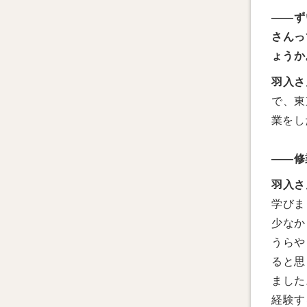
——ず
さんっ
ょうか
羽入さ
で、東
業をし
——修
羽入さ
学びま
少なか
うらや
ると思
ました
経験す