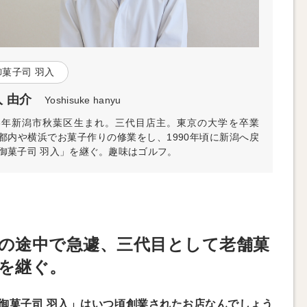
御菓子司 羽入
 由介
Yoshisuke hanyu
63年新潟市秋葉区生まれ。三代目店主。東京の大学を卒業
都内や横浜でお菓子作りの修業をし、1990年頃に新潟へ戻
御菓子司 羽入」を継ぐ。趣味はゴルフ。
の途中で急遽、三代目として老舗菓
を継ぐ。
御菓子司 羽入」はいつ頃創業されたお店なんでしょう