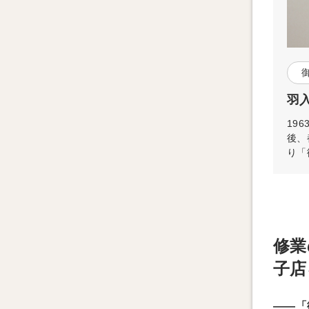
羽入
19
後、
り「
修業
子店
——「