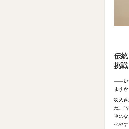
伝統
挑戦
——い
ますか
羽入さ
ね。当
車のな
べやす