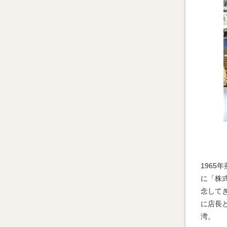
1965
に「株
念して
に店長
湾。