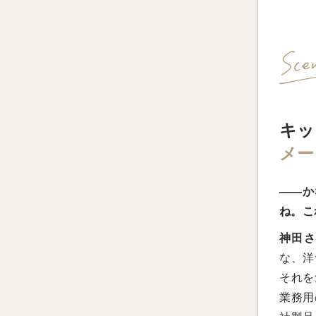
キッ
メー
――か
ね。こ
神田
な、洋
それを
業務用