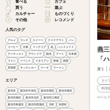
食べる
カフェ
買う
遊ぶ
カルチャー
ものづくり
その他
レコメンド
人気のタグ
グルメ
ランチ
スイーツ
テイクアウト
パン
コーヒー
古着
インテリア
花
ハンドメイド
燕三
アーティスト
アウトドア
観光
アート
日本酒
「ハ
ワイン
イベント
イタリアン
和食
雑貨
居酒屋
キッチンカー
ケーキ
ラーメン
買う
エリア
カト
料理
新潟市
新潟市中央区
新潟市西区
新潟市東区
text by 
新潟市南区
新潟市北区
新潟市江南区
新潟市秋葉区
新潟市西蒲区
古町
弥彦村