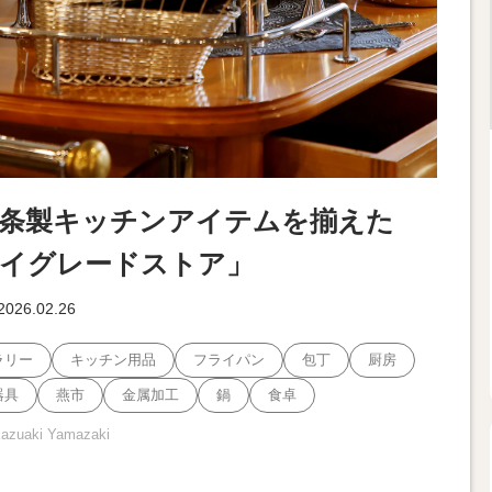
条製キッチンアイテムを揃えた
イグレードストア」
2026.02.26
ラリー
キッチン用品
フライパン
包丁
厨房
器具
燕市
金属加工
鍋
食卓
Kazuaki Yamazaki