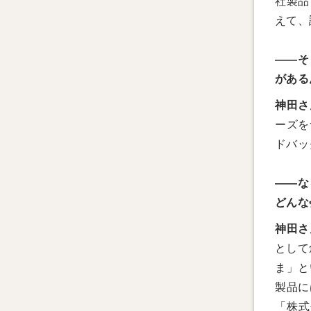
社製品
えて、
――そ
がある
神田さ
ーズを
ドバッ
――な
どんな
神田さ
として
ま」と
製品に
「株式