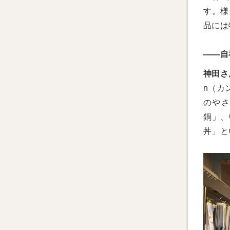
す。様
品には
――自
神田さ
n（カ
のやさ
鍋」、
丼」と