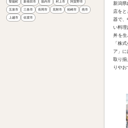
聖籠町
新発田市
胎内市
村上市
阿賀野市
新潟県
五泉市
三条市
長岡市
見附市
柏崎市
燕市
店をと
上越市
佐渡市
器で、
い料理
丼を生
「株式
ア」に
取り揃
りやお