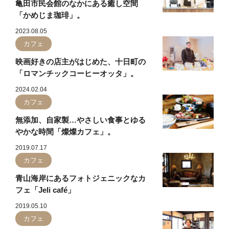
亀田市民会館のなかにある癒し空間
「かめじま珈琲」。
2023.08.05
カフェ
映画好きの店主がはじめた、十日町の
「ロマンチックコーヒーオッタ」。
2024.02.04
カフェ
無添加、自家製…やさしい食事とゆる
やかな時間「燦燦カフェ」。
2019.07.17
カフェ
青山海岸にあるフォトジェニックなカ
フェ「Jeli café」
2019.05.10
カフェ