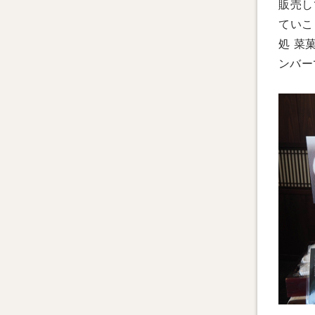
販売し
ていこ
処 菜
ンバー