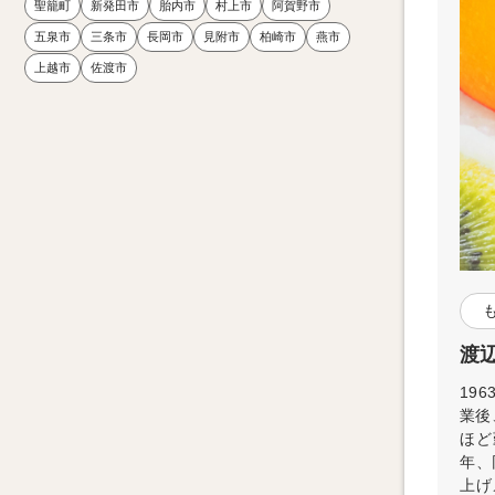
聖籠町
新発田市
胎内市
村上市
阿賀野市
五泉市
三条市
長岡市
見附市
柏崎市
燕市
上越市
佐渡市
渡辺
19
業後
ほど
年、
上げ