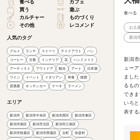
大福
食べる
カフェ
買う
遊ぶ
食べる
カルチャー
ものづくり
その他
レコメンド
お土
人気のタグ
新潟
グルメ
ランチ
スイーツ
テイクアウト
パン
新潟市
コーヒー
古着
インテリア
花
ハンドメイド
ューア
アーティスト
アウトドア
観光
アート
日本酒
ました
ワイン
イベント
イタリアン
和食
雑貨
るもの
居酒屋
キッチンカー
ケーキ
ラーメン
できま
エリア
いろと
表する
新潟市
新潟市中央区
新潟市西区
新潟市東区
新潟市南区
新潟市北区
新潟市江南区
新潟市秋葉区
新潟市西蒲区
古町
弥彦村