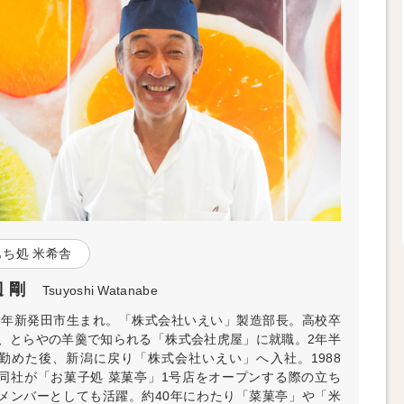
もち処 米希舎
 剛
Tsuyoshi Watanabe
63年新発田市生まれ。「株式会社いえい」製造部長。高校卒
、とらやの羊羹で知られる「株式会社虎屋」に就職。2年半
勤めた後、新潟に戻り「株式会社いえい」へ入社。1988
同社が「お菓子処 菜菓亭」1号店をオープンする際の立ち
メンバーとしても活躍。約40年にわたり「菜菓亭」や「米