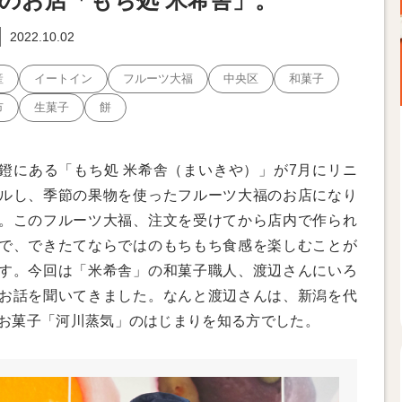
のお店「もち処 米希舎」。
2022.10.02
産
イートイン
フルーツ大福
中央区
和菓子
市
生菓子
餅
鐙にある「もち処 米希舎（まいきや）」が7月にリニ
ルし、季節の果物を使ったフルーツ大福のお店になり
。このフルーツ大福、注文を受けてから店内で作られ
で、できたてならではのもちもち食感を楽しむことが
す。今回は「米希舎」の和菓子職人、渡辺さんにいろ
お話を聞いてきました。なんと渡辺さんは、新潟を代
お菓子「河川蒸気」のはじまりを知る方でした。