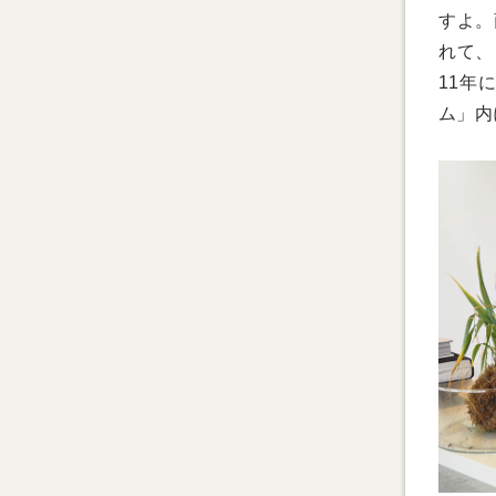
すよ。
れて、
11年
ム」内