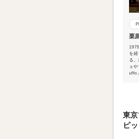
P
栗原
19
を経
る。
ェや
uf
東京
ピッ