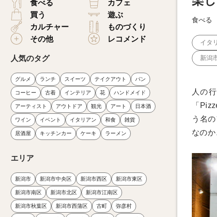
楽しめ
食べる
カフェ
買う
遊ぶ
食べる
カルチャー
ものづくり
その他
レコメンド
イタ
人気のタグ
新潟
グルメ
ランチ
スイーツ
テイクアウト
パン
人の行
コーヒー
古着
インテリア
花
ハンドメイド
「Piz
アーティスト
アウトドア
観光
アート
日本酒
う名の
ワイン
イベント
イタリアン
和食
雑貨
なのか
居酒屋
キッチンカー
ケーキ
ラーメン
エリア
新潟市
新潟市中央区
新潟市西区
新潟市東区
新潟市南区
新潟市北区
新潟市江南区
新潟市秋葉区
新潟市西蒲区
古町
弥彦村