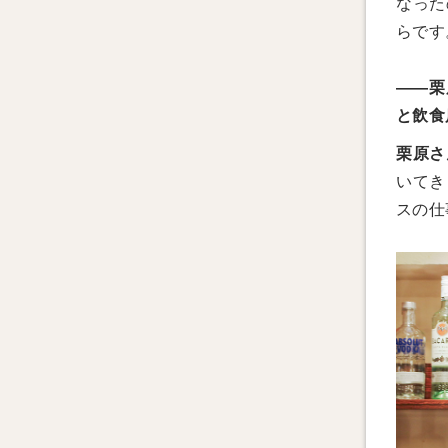
なった
らです
——栗
と飲食
栗原さ
いてき
スの仕