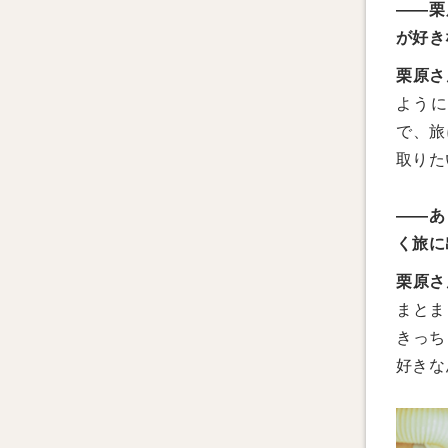
——栗
が好き
栗原さ
ように
で、旅
取りた
——あ
く旅に
栗原さ
まとま
きっち
好きな