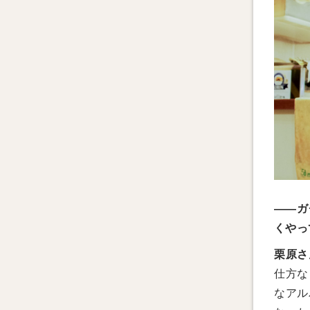
——ガ
くやっ
栗原さ
仕方な
なアル