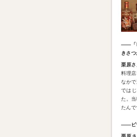
——「P
きさつ
栗原さ
料理店
なかで
ではじ
た。当
たんで
——ピ
栗原