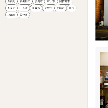
聖籠町
新発田市
胎内市
村上市
阿賀野市
五泉市
三条市
長岡市
見附市
柏崎市
燕市
上越市
佐渡市