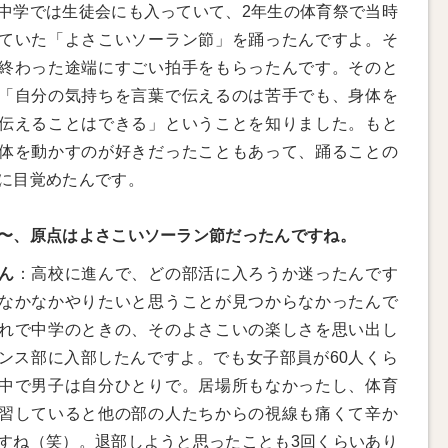
中学では生徒会にも入っていて、2年生の体育祭で当時
ていた「よさこいソーラン節」を踊ったんですよ。そ
終わった途端にすごい拍手をもらったんです。そのと
「自分の気持ちを言葉で伝えるのは苦手でも、身体を
伝えることはできる」ということを知りました。もと
体を動かすのが好きだったこともあって、踊ることの
に目覚めたんです。
〜、原点はよさこいソーラン節だったんですね。
ん
：高校に進んで、どの部活に入ろうか迷ったんです
なかなかやりたいと思うことが見つからなかったんで
れで中学のときの、そのよさこいの楽しさを思い出し
ンス部に入部したんですよ。でも女子部員が60人くら
中で男子は自分ひとりで。居場所もなかったし、体育
習していると他の部の人たちからの視線も痛くて辛か
すね（笑）。退部しようと思ったことも3回くらいあり