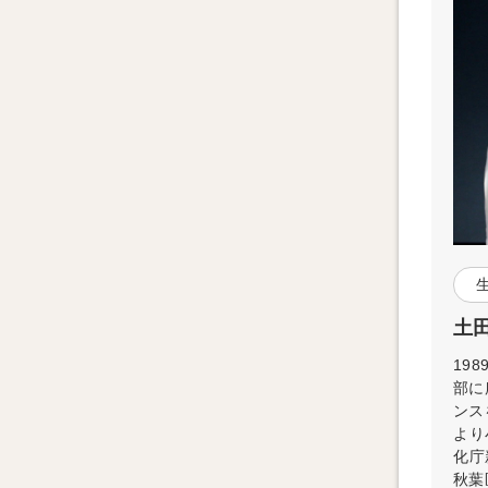
生
土田
19
部に
ンス
より
化庁
秋葉