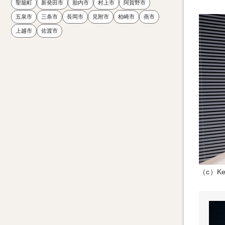
聖籠町
新発田市
胎内市
村上市
阿賀野市
五泉市
三条市
長岡市
見附市
柏崎市
燕市
上越市
佐渡市
（c）Kei