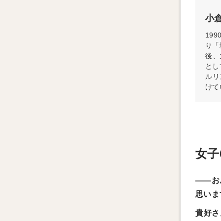
小倉
19
り「
後、
とし
ルリ
けて
女子
——お
思いま
貴好さ