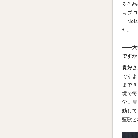
る作品
もプロ
「No
た。
——大
ですか
貴好さ
ですよ
までき
境で毎
学に戻
動して
藍歌と