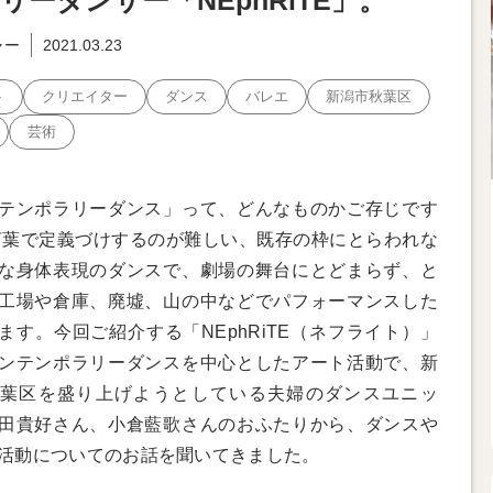
リーダンサー「NEphRiTE」。
ャー
2021.03.23
ト
クリエイター
ダンス
バレエ
新潟市秋葉区
芸術
テンポラリーダンス」って、どんなものかご存じです
言葉で定義づけするのが難しい、既存の枠にとらわれな
な身体表現のダンスで、劇場の舞台にとどまらず、と
工場や倉庫、廃墟、山の中などでパフォーマンスした
ます。今回ご紹介する「NEphRiTE（ネフライト）」
ンテンポラリーダンスを中心としたアート活動で、新
葉区を盛り上げようとしている夫婦のダンスユニッ
田貴好さん、小倉藍歌さんのおふたりから、ダンスや
活動についてのお話を聞いてきました。