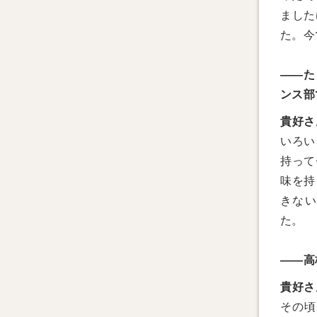
ました
た。今
——た
ンス部
貴好さ
いろい
持って
味を持
きない
た。
——高
貴好さ
その頃