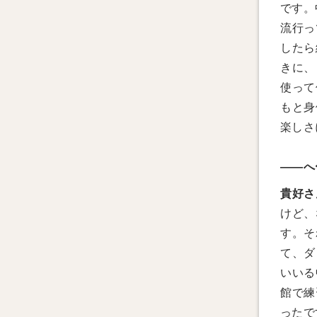
です。
流行っ
したら
きに、
使って
もと身
楽しさ
——へ
貴好さ
けど、
す。そ
て、ダ
いいる
館で練
ったで