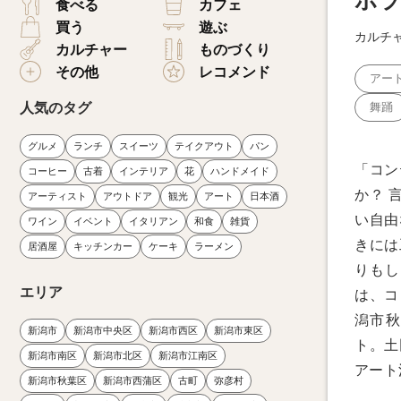
ポラ
食べる
カフェ
買う
遊ぶ
カルチ
カルチャー
ものづくり
その他
レコメンド
アー
人気のタグ
舞踊
グルメ
ランチ
スイーツ
テイクアウト
パン
「コン
コーヒー
古着
インテリア
花
ハンドメイド
か？ 
アーティスト
アウトドア
観光
アート
日本酒
い自由
ワイン
イベント
イタリアン
和食
雑貨
きには
居酒屋
キッチンカー
ケーキ
ラーメン
りもし
エリア
は、コ
潟市秋
新潟市
新潟市中央区
新潟市西区
新潟市東区
ト。土
新潟市南区
新潟市北区
新潟市江南区
アート
新潟市秋葉区
新潟市西蒲区
古町
弥彦村