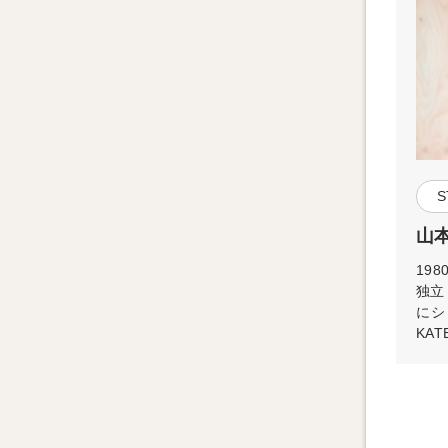
S
山本
19
独立
にシ
KAT