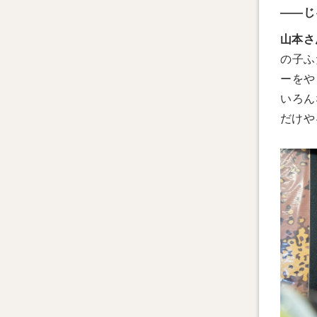
――じ
山本さ
の子ふ
ーをや
いろん
だけや