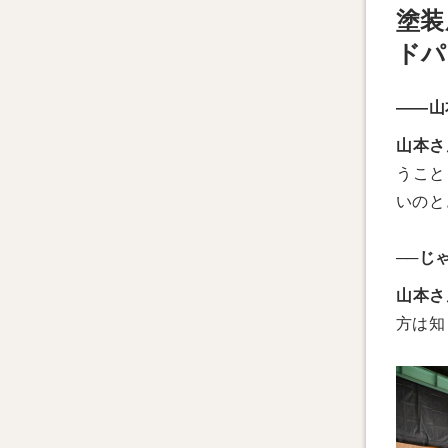
塗装
ドパ
――山
山本さ
うこと
いのと
──じ
山本さ
方は知