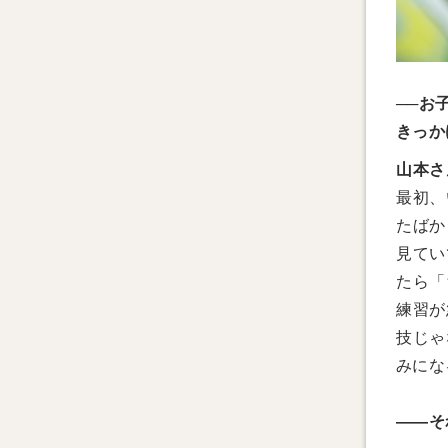
──お
きっか
山本さ
最初、
たばか
見てい
たら「
練習が
技じゃ
みにな
――そ