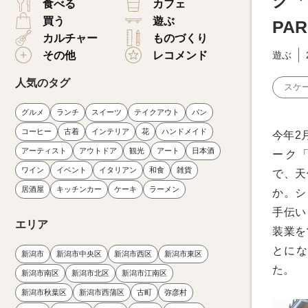
ク「S
食べる
カフェ
買う
遊ぶ
PA
カルチャー
ものづくり
その他
レコメンド
遊ぶ
人気のタグ
スケ
グルメ
ランチ
スイーツ
テイクアウト
パン
コーヒー
古着
インテリア
花
ハンドメイド
今年2
アーティスト
アウトドア
観光
アート
日本酒
ーク「
ワイン
イベント
イタリアン
和食
雑貨
で、天
居酒屋
キッチンカー
ケーキ
ラーメン
か。シ
手伝い
エリア
装業を
とにな
新潟市
新潟市中央区
新潟市西区
新潟市東区
た。
新潟市南区
新潟市北区
新潟市江南区
新潟市秋葉区
新潟市西蒲区
古町
弥彦村