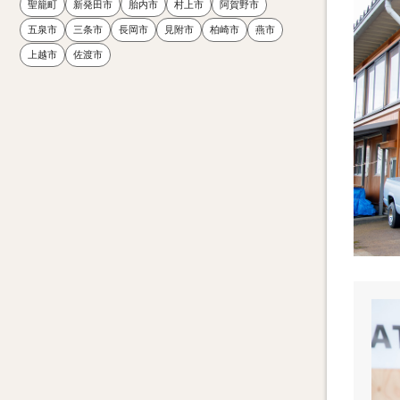
聖籠町
新発田市
胎内市
村上市
阿賀野市
五泉市
三条市
長岡市
見附市
柏崎市
燕市
上越市
佐渡市