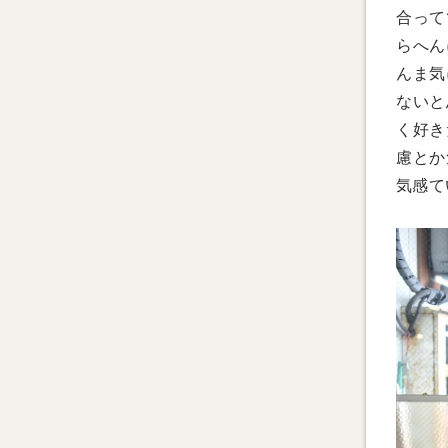
合って
らへん
んま気
ないと
く好き
慮とか
気感て