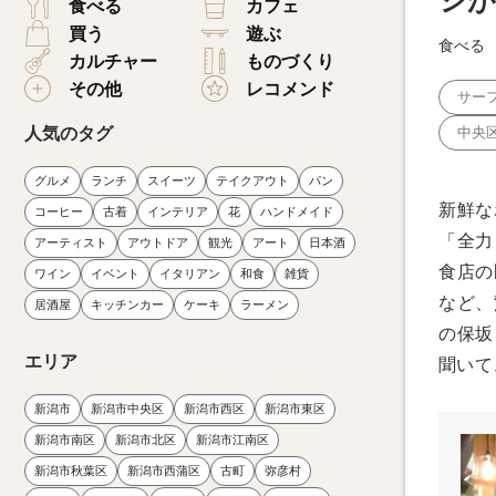
ジが
食べる
カフェ
買う
遊ぶ
食べる
カルチャー
ものづくり
その他
レコメンド
サー
人気のタグ
中央
グルメ
ランチ
スイーツ
テイクアウト
パン
新鮮な
コーヒー
古着
インテリア
花
ハンドメイド
「全力
アーティスト
アウトドア
観光
アート
日本酒
食店の
ワイン
イベント
イタリアン
和食
雑貨
など、
居酒屋
キッチンカー
ケーキ
ラーメン
の保坂
エリア
聞いて
新潟市
新潟市中央区
新潟市西区
新潟市東区
新潟市南区
新潟市北区
新潟市江南区
新潟市秋葉区
新潟市西蒲区
古町
弥彦村