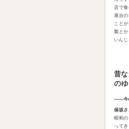
店で食
屋台の
ことが
製とか
いんじ
昔な
のゆ
――今
保坂さ
昭和の
ってき