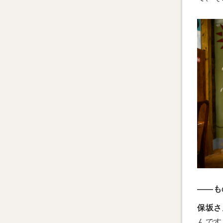
――も
保坂さ
んです