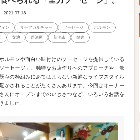
食べられる「全力ソーセージ」。
2021.07.18
フィン
サーフカルチャー
ソーセージ
ホルモン
区
女池
居酒屋
新潟市
焼肉
ホルモンや面白い味付けのソーセージを提供している
ソーセージ」。独特なお店作りへのアプローチや、飲
既存の枠組みにあてはまらない新鮮なライフスタイル
驚かされることがたくさんあります。今回はオーナー
さんにオープンまでのいきさつなど、いろいろお話を
きました。