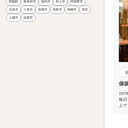
聖籠町
新発田市
胎内市
村上市
阿賀野市
五泉市
三条市
長岡市
見附市
柏崎市
燕市
上越市
佐渡市
保坂
19
毎日
上で