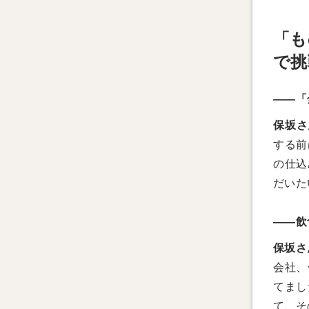
「も
で挑
――「
保坂さ
する前
の仕込
だいた
――飲
保坂さ
会社、
てまし
て、そ