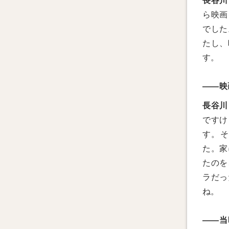
長谷川
ら映画
でした
たし、
す。
――映
長谷川
ですけ
す。そ
た。家
たのを
ラだっ
ね。
――当