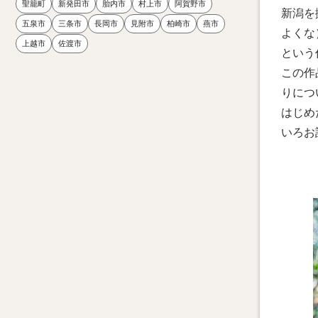
聖籠町
新発田市
胎内市
村上市
阿賀野市
新潟を
五泉市
三条市
長岡市
見附市
柏崎市
燕市
よくな
上越市
佐渡市
という
この作
りにつ
はじめ
いろお