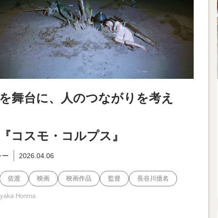
を舞台に、人のつながりを考え
『コスモ・コルプス』
ャー
2026.04.06
佐渡
映画
映画作品
監督
長谷川億名
 Ayaka Honma