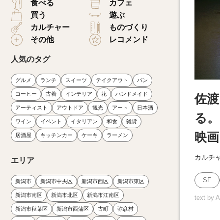
食べる
カフェ
買う
遊ぶ
カルチャー
ものづくり
その他
レコメンド
人気のタグ
グルメ
ランチ
スイーツ
テイクアウト
パン
コーヒー
古着
インテリア
花
ハンドメイド
佐渡
アーティスト
アウトドア
観光
アート
日本酒
る。
ワイン
イベント
イタリアン
和食
雑貨
映画
居酒屋
キッチンカー
ケーキ
ラーメン
カルチ
エリア
SF
新潟市
新潟市中央区
新潟市西区
新潟市東区
新潟市南区
新潟市北区
新潟市江南区
text by
新潟市秋葉区
新潟市西蒲区
古町
弥彦村