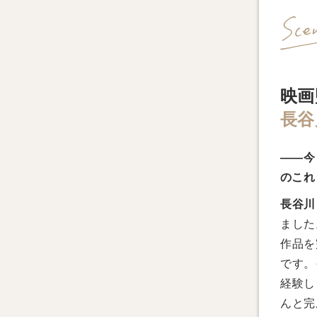
映画
長谷
――今
のこれ
長谷川
ました
作品を
です。
経験し
んと完