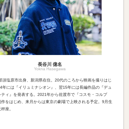
長谷川 億名
Yokna Hasegawa
年那須塩原市出身、新潟県在住。20代のころから映画を撮りはじ
14年には『イリュミナシオン』、翌15年には長編作品の『デュ
シティ』を発表する。2021年から佐渡市で『コスモ・コルプ
制作をはじめ、来月からは東京の劇場で上映される予定。9月生
天秤座。