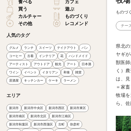
牧場
食べる
カフェ
買う
遊ぶ
ものづ
カルチャー
ものづくり
その他
レコメンド
チー
人気のタグ
県北の
グルメ
ランチ
スイーツ
テイクアウト
パン
ヤギが
コーヒー
古着
インテリア
花
ハンドメイド
獣医師
アーティスト
アウトドア
観光
アート
日本酒
く）農
ワイン
イベント
イタリアン
和食
雑貨
は、見
居酒屋
キッチンカー
ケーキ
ラーメン
＝家畜
牧場を
エリア
ら、佐
新潟市
新潟市中央区
新潟市西区
新潟市東区
新潟市南区
新潟市北区
新潟市江南区
新潟市秋葉区
新潟市西蒲区
古町
弥彦村