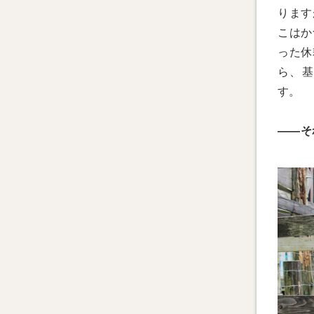
ります
こはか
った休
ら、基
す。
――そ