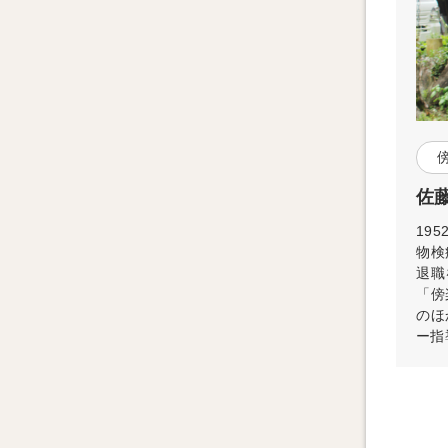
佐藤
19
物検
退職
「傍
のほ
ー指