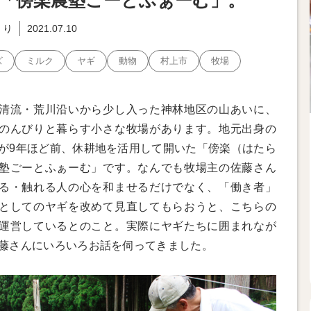
「傍楽農塾ごーとふぁーむ」。
くり
2021.07.10
ズ
ミルク
ヤギ
動物
村上市
牧場
清流・荒川沿いから少し入った神林地区の山あいに、
のんびりと暮らす小さな牧場があります。地元出身の
が9年ほど前、休耕地を活用して開いた「傍楽（はたら
塾ごーとふぁーむ」です。なんでも牧場主の佐藤さん
る・触れる人の心を和ませるだけでなく、「働き者」
としてのヤギを改めて見直してもらおうと、こちらの
運営しているとのこと。実際にヤギたちに囲まれなが
藤さんにいろいろお話を伺ってきました。