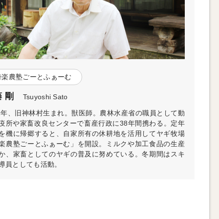
傍楽農塾ごーとふぁーむ
 剛
Tsuyoshi Sato
52年、旧神林村生まれ。獣医師。農林水産省の職員として動
疫所や家畜改良センターで畜産行政に38年間携わる。定年
を機に帰郷すると、自家所有の休耕地を活用してヤギ牧場
楽農塾ごーとふぁーむ」を開設。ミルクや加工食品の生産
か、家畜としてのヤギの普及に努めている。冬期間はスキ
導員としても活動。