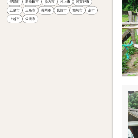
聖籠町
新発田市
胎内市
村上市
阿賀野市
五泉市
三条市
長岡市
見附市
柏崎市
燕市
上越市
佐渡市