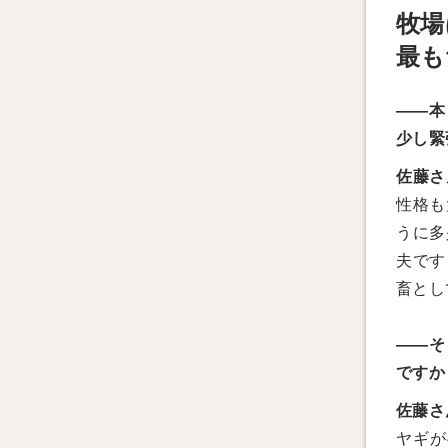
牧場
最も
――本
少し緊
佐藤さ
性格も
うに多
夫です
畜とし
――そ
ですか
佐藤さ
ヤギが